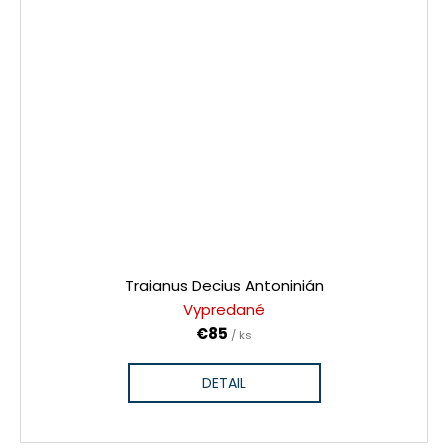
Traianus Decius Antoninián
Vypredané
€85
/ ks
DETAIL