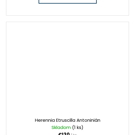
Herennia Etruscilla Antoninián
Skladom
(1 ks)
€130
/ ks