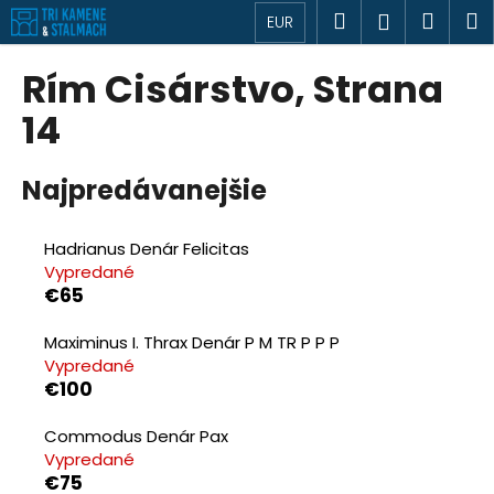
K
Prejsť
Hľadať
Náku
M
Prihlásen
EUR
o
na
Späť
Späť
košík
š
obsah
Rím Cisárstvo
, Strana
í
Č
14
k
o
p
Najpredávanejšie
o
t
Hadrianus Denár Felicitas
r
Vypredané
e
€65
b
Maximinus I. Thrax Denár P M TR P P P
u
Vypredané
j
€100
e
t
Commodus Denár Pax
e
Vypredané
€75
n