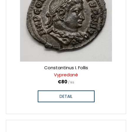
Constantinus I. Follis
Vypredané
€80
/ ks
DETAIL