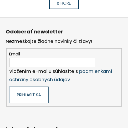
v
n
HORE
k
l
o
á
v
Z
d
a
á
a
n
Odoberať newsletter
c
p
i
i
e
Nezmeškajte žiadne novinky či zľavy!
ä
e
t
p
Email
i
r
e
v
k
Vložením e-mailu súhlasíte s
podmienkami
y
ochrany osobných údajov
v
ý
PRIHLÁSIŤ SA
p
i
s
u