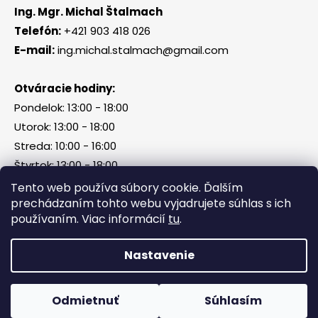
Ing. Mgr. Michal Štalmach
Telefón:
+421 903 418 026
E-mail:
ing.michal.stalmach@gmail.com
Otváracie hodiny:
Pondelok: 13:00 - 18:00
Utorok: 13:00 - 18:00
Streda: 10:00 - 16:00
Štvrtok: 13:00 - 18:00
Piatok, sobota, nedeľa: zatvorené
Tento web používa súbory cookie. Ďalším
prechádzaním tohto webu vyjadrujete súhlas s ich
používaním. Viac informácií
tu
.
Vytvoril Shoptet
Nastavenie
Copyright 2026
Tri Kamene & Štalmach s. r. o.
.
Všetky práva vyhradené.
Odmietnuť
Súhlasím
Facebook
Messenger
What
P