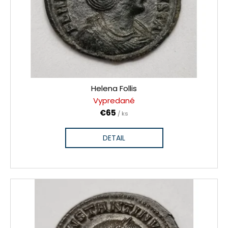
Helena Follis
Vypredané
€65
/ ks
DETAIL