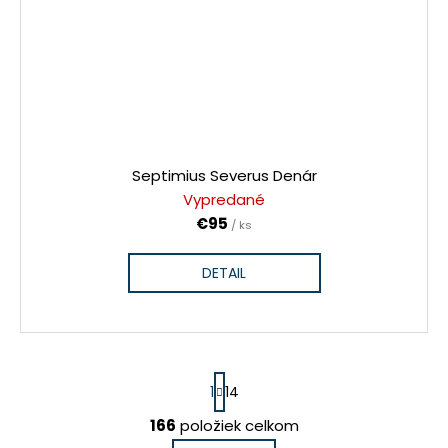
Septimius Severus Denár
Vypredané
€95
/ ks
DETAIL
S
1
14
t
r
166
položiek celkom
O
á