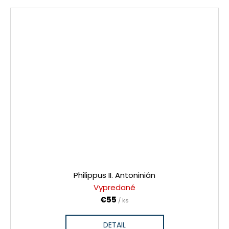
Philippus II. Antoninián
Vypredané
€55
/ ks
DETAIL