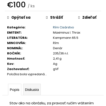
€100
č
/ ks
a
Jednotková
m
Opýtať sa
Strážiť
Zdieľať
e
cena:
Kategória
:
Rím Cisárstvo
JOZEF
EMITENT
:
Maximinus I. Thrax
II.
LITERATÚRA
:
Kampmann 65.5
3
MINCOVŇA
:
Rím
GRAJCIAR
1769
NOMINÁL
:
Denár
B
ROČNÍK
:
235/36 n.l.
EVM-
Hmotnosť
:
2,41 g
D
Kov
:
Ag
KREMNICA
Zachovalosť
:
gVF
€400
Položka bola vypredaná…
Popis
Diskusia
Stav ako na obrázku, za pravosť ručím vrátením