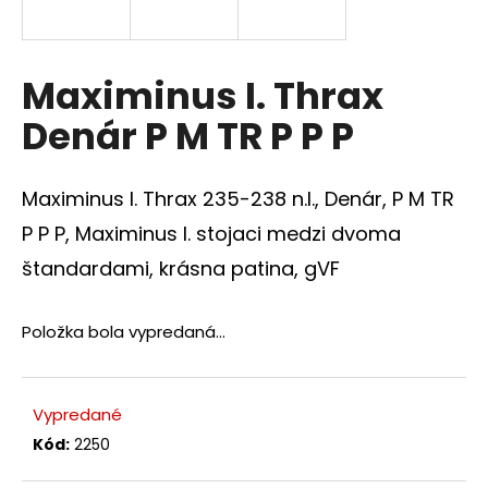
á
j
s
Maximinus I. Thrax
ť
Denár P M TR P P P
?
Maximinus I. Thrax 235-238 n.l., Denár, P M TR
P P P, Maximinus I. stojaci medzi dvoma
HĽADAŤ
štandardami, krásna patina, gVF
Položka bola vypredaná…
O
d
p
Vypredané
o
Kód:
2250
r
ú