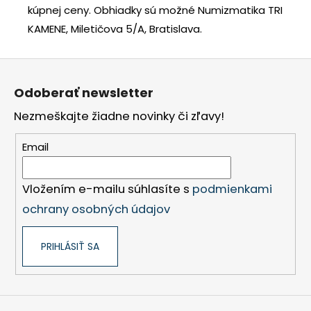
kúpnej ceny.
Obhiadky sú možné Numizmatika TRI
KAMENE, Miletičova 5/A, Bratislava.
Z
á
Odoberať newsletter
p
Nezmeškajte žiadne novinky či zľavy!
ä
t
Email
i
e
Vložením e-mailu súhlasíte s
podmienkami
ochrany osobných údajov
PRIHLÁSIŤ SA