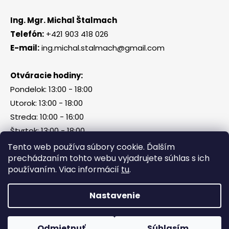
Ing. Mgr. Michal Štalmach
Telefón:
+421 903 418 026
E-mail:
ing.michal.stalmach@gmail.com
Otváracie hodiny:
Pondelok: 13:00 - 18:00
Utorok: 13:00 - 18:00
Streda: 10:00 - 16:00
Štvrtok: 13:00 - 18:00
Piatok, sobota, nedeľa: zatvorené
Tento web používa súbory cookie. Ďalším
prechádzaním tohto webu vyjadrujete súhlas s ich
používaním. Viac informácií
tu
.
Vytvoril Shoptet
Nastavenie
Copyright 2026
Tri Kamene & Štalmach s. r. o.
.
Všetky práva vyhradené.
Odmietnuť
Súhlasím