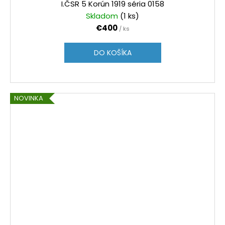
I.ČSR 5 Korún 1919 séria 0158
Skladom
(1 ks)
€400
/ ks
DO KOŠÍKA
NOVINKA