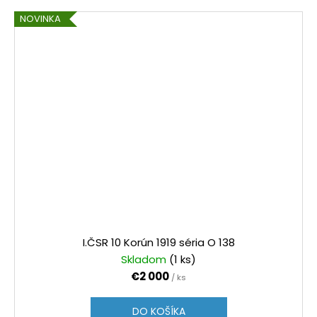
m
NOVINKA
i
a
u
m
e
n
í
m
I.ČSR 10 Korún 1919 séria O 138
Skladom
(1 ks)
€2 000
/ ks
DO KOŠÍKA