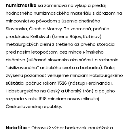
numizmatika
sa zameriava na výkup a predaj
hodnotného numizmatického materiálu s dôrazom na
mincovníctvo pôvodom z územia dnešného
Slovenska, Čiech a Moravy. To znamená, počnúc
produkciou Keltských (kmene Bójov, Kotínov)
metalurgických dielní z tretieho až prvého storočia
pred naším letopočtom, cez mince Rímskeho
cisárstva (súčasné slovensko ako súčasť a rozhranie
“civilizovaného” antického sveta a barbarika). Ďalej
zvýšenú pozornosť venujeme minciam Habsburgského
súštátia, počnúc rokom 1526 (nástup Ferdinanda I.
Habsburgského na Český a Uhorský trón) a po jeho
rozpade v roku 1918 minciam novovzniknutej
Československej republiky.
Notafília
- Obrovský výber bankoviek, poukážok a