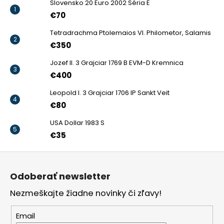
Slovensko 20 Euro 2002 Séria E
€70
Tetradrachma Ptolemaios VI. Philometor, Salamis
€350
Jozef II. 3 Grajciar 1769 B EVM-D Kremnica
€400
Leopold I. 3 Grajciar 1706 IP Sankt Veit
€80
USA Dollar 1983 S
€35
Z
á
Odoberať newsletter
p
Nezmeškajte žiadne novinky či zľavy!
ä
t
Email
i