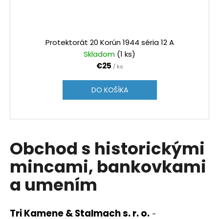
Protektorát 20 Korún 1944 séria 12 A
Skladom
(1 ks)
€25
/ ks
DO KOŠÍKA
Obchod s historickými
mincami, bankovkami
a umením
Tri Kamene & Stalmach s. r. o.
-