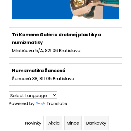
a
č
a
m
m
i
e
,
Tri Kamene Galéria drobnej plastiky a
SLOVENSKO
numizmatiky
b
20
EURO
Miletičova 5/A, 821 06 Bratislava
a
2002
SÉRIA
n
E
Numizmatika Šancová
€70
k
Šancová 38, 811 05 Bratislava
o
v
Powered by
Translate
k
a
Novinky
Akcia
Mince
Bankovky