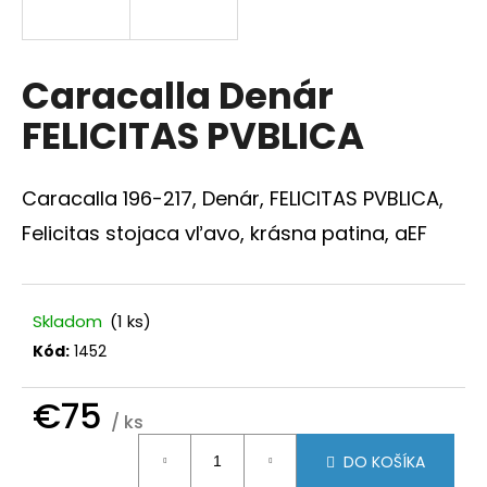
á
j
s
Caracalla Denár
ť
FELICITAS PVBLICA
?
Caracalla 196-217, Denár, FELICITAS PVBLICA,
Felicitas stojaca vľavo, krásna patina, aEF
HĽADAŤ
Skladom
(1 ks)
Kód:
1452
O
d
p
€75
/ ks
o
Jednotková
r
DO KOŠÍKA
ú
cena: