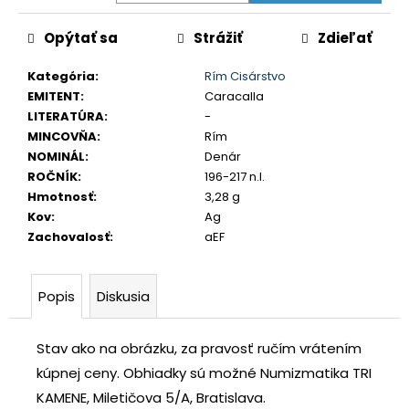
č
a
Opýtať sa
Strážiť
Zdieľať
m
e
Kategória
:
Rím Cisárstvo
EMITENT
:
Caracalla
LITERATÚRA
:
-
JOZEF
MINCOVŇA
:
Rím
II.
3
NOMINÁL
:
Denár
GRAJCIAR
ROČNÍK
:
196-217 n.l.
1769
Hmotnosť
:
3,28 g
B
EVM-
Kov
:
Ag
D
Zachovalosť
:
aEF
KREMNICA
€400
Popis
Diskusia
Stav ako na obrázku, za pravosť ručím vrátením
kúpnej ceny.
Obhiadky sú možné Numizmatika TRI
KAMENE, Miletičova 5/A, Bratislava.