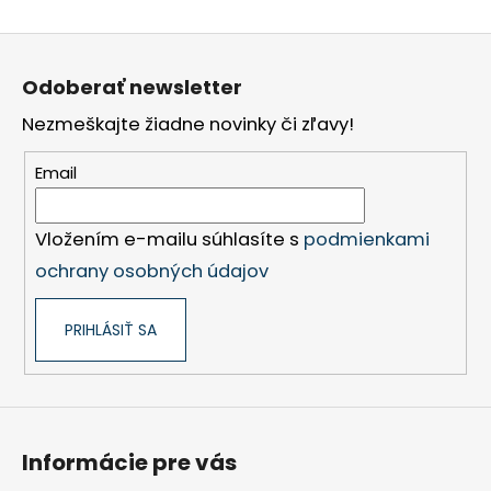
Z
á
Odoberať newsletter
p
Nezmeškajte žiadne novinky či zľavy!
ä
t
Email
i
e
Vložením e-mailu súhlasíte s
podmienkami
ochrany osobných údajov
PRIHLÁSIŤ SA
Informácie pre vás