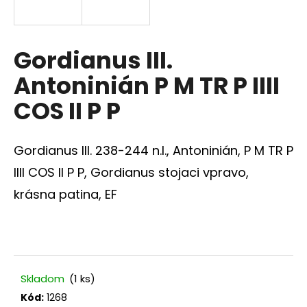
á
j
s
Gordianus III.
ť
Antoninián P M TR P IIII
?
COS II P P
Gordianus III. 238-244 n.l., Antoninián, P M TR P
HĽADAŤ
IIII COS II P P, Gordianus stojaci vpravo,
krásna patina, EF
O
d
p
o
Skladom
(1 ks)
r
Kód:
1268
ú