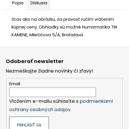
Popis
Diskusia
Stav ako na obrázku, za pravosť ručím vrátením
kúpnej ceny.
Obhiadky sú možné Numizmatika TRI
KAMENE, Miletičova 5/A, Bratislava.
Z
á
Odoberať newsletter
p
Nezmeškajte žiadne novinky či zľavy!
ä
t
Email
i
e
Vložením e-mailu súhlasíte s
podmienkami
ochrany osobných údajov
PRIHLÁSIŤ SA