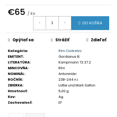
č
a
€65
/ ks
m
Jednotková
e
DO KOŠÍKA
cena:
LEOPOLD
Opýtať sa
Strážiť
Zdieľať
I.
3
GRAJCIAR
Kategória
:
Rím Cisárstvo
1706
EMITENT
:
Gordianus III.
IP
SANKT
LITERATÚRA
:
Kampmann 72.37.2
VEIT
MINCOVŇA
:
Rím
€80
NOMINÁL
:
Antoninián
ROČNÍK
:
238-244 n.l.
ZBIERKA
:
Lottie und Mark Salton
Hmotnosť
:
5,00 g
Kov
:
Ag
Zachovalosť
:
EF