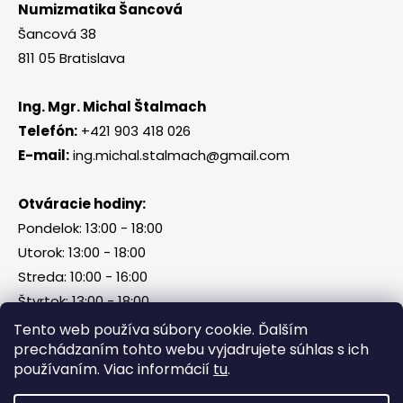
Numizmatika Šancová
Šancová 38
811 05 Bratislava
Ing. Mgr. Michal Štalmach
Telefón:
+421 903 418 026
E-mail:
ing.michal.stalmach@gmail.com
Otváracie hodiny:
Pondelok: 13:00 - 18:00
Utorok: 13:00 - 18:00
Streda: 10:00 - 16:00
Štvrtok: 13:00 - 18:00
Piatok, sobota, nedeľa: zatvorené
Tento web používa súbory cookie. Ďalším
prechádzaním tohto webu vyjadrujete súhlas s ich
používaním. Viac informácií
tu
.