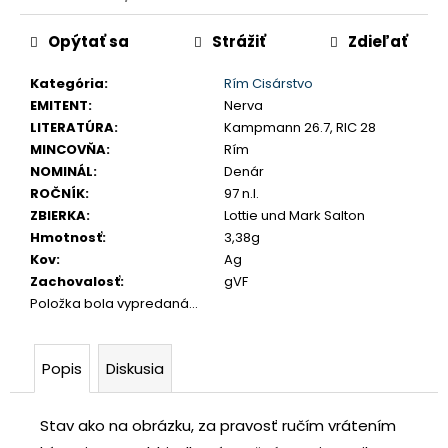
č
Jednotková
a
Opýtať sa
Strážiť
Zdieľať
cena:
m
e
Kategória
:
Rím Cisárstvo
EMITENT
:
Nerva
LITERATÚRA
:
Kampmann 26.7, RIC 28
SLOVENSKO
MINCOVŇA
:
Rím
20
EURO
NOMINÁL
:
Denár
2002
ROČNÍK
:
97 n.l.
SÉRIA
ZBIERKA
:
Lottie und Mark Salton
E
Hmotnosť
:
3,38g
€70
Kov
:
Ag
Zachovalosť
:
gVF
Položka bola vypredaná…
Popis
Diskusia
Stav ako na obrázku, za pravosť ručím vrátením