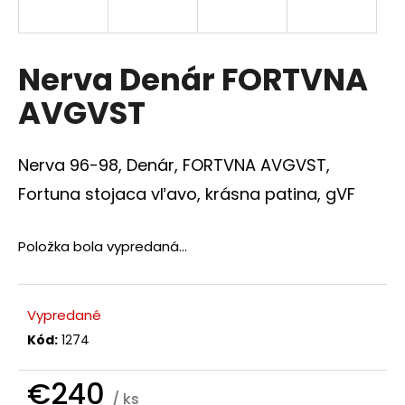
á
j
s
Nerva Denár FORTVNA
ť
AVGVST
?
Nerva 96-98, Denár, FORTVNA AVGVST,
Fortuna stojaca vľavo, krásna patina, gVF
HĽADAŤ
Položka bola vypredaná…
O
d
Vypredané
p
Kód:
1274
o
r
€240
ú
/ ks