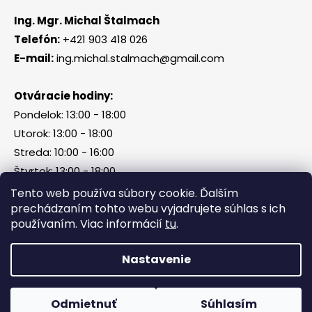
Ing. Mgr. Michal Štalmach
Telefón:
+421 903 418 026
E-mail:
ing.michal.stalmach@gmail.com
Otváracie hodiny:
Pondelok: 13:00 - 18:00
Utorok: 13:00 - 18:00
Streda: 10:00 - 16:00
Štvrtok: 13:00 - 18:00
Piatok, sobota, nedeľa: zatvorené
Tento web používa súbory cookie. Ďalším
prechádzaním tohto webu vyjadrujete súhlas s ich
používaním. Viac informácií
tu
.
Vytvoril Shoptet
Nastavenie
Copyright 2026
Tri Kamene & Štalmach s. r. o.
.
Všetky práva vyhradené.
Odmietnuť
Súhlasím