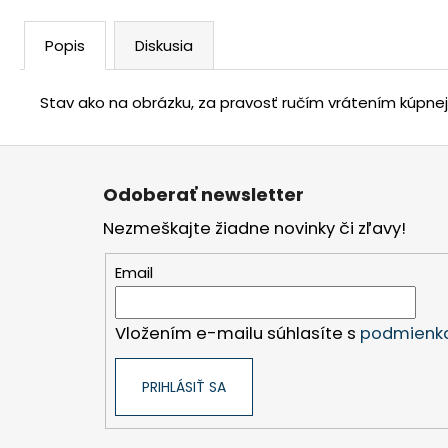
Popis
Diskusia
Stav ako na obrázku, za pravosť ručím vrátením kúpne
Z
á
Odoberať newsletter
p
Nezmeškajte žiadne novinky či zľavy!
ä
t
Email
i
e
Vložením e-mailu súhlasíte s
podmienka
PRIHLÁSIŤ SA