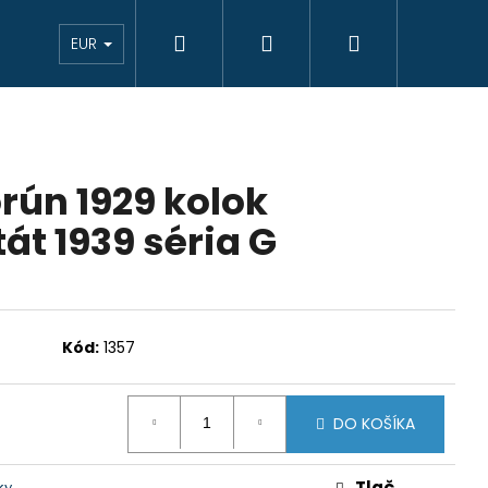
Hľadať
Prihlásenie
Nákupný
eAukcie bankovky
VÝKUP
Novinky
K
EUR
košík
rún 1929 kolok
át 1939 séria G
Kód:
1357
DO KOŠÍKA
JCIAR 1769 B EVM-D
Tlač
ky