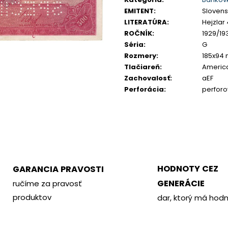
PHILOMETOR, SALAMIS
KREMNICA
EMITENT
:
Slovensk
€350
€400
LITERATÚRA
:
Hejzlar 
ROČNÍK
:
1929/19
Séria
:
G
Rozmery
:
185x94
Tlačiareň
:
Americ
Zachovalosť
:
aEF
Perforácia
:
perfor
HODNOTY CEZ
GARANCIA PRAVOSTI
GENERÁCIE
ručíme za pravosť
produktov
dar, ktorý má hod