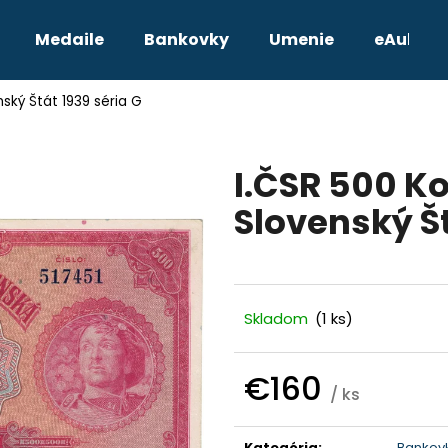
Medaile
Bankovky
Umenie
eAukcie
nský Štát 1939 séria G
Čo potrebujete nájsť?
I.ČSR 500 Ko
HĽADAŤ
Slovenský Št
Odporúčame
Skladom
(1 ks)
€160
/ ks
Jednotková
TETRADRACHMA PTOLEMAIOS VI.
JOZEF II. 3 GRA
cena:
Kategória
:
Bankov