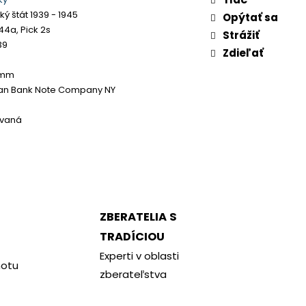
ý štát 1939 - 1945
Opýtať sa
44a, Pick 2s
Strážiť
39
Zdieľať
 mm
an Bank Note Company NY
ovaná
ZBERATELIA S
TRADÍCIOU
Experti v oblasti
notu
zberateľstva