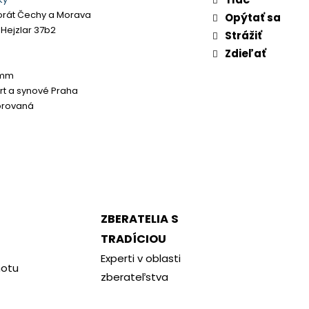
orát Čechy a Morava
Opýtať sa
 Hejzlar 37b2
Strážiť
Zdieľať
 mm
rt a synové Praha
orovaná
ZBERATELIA S
TRADÍCIOU
Experti v oblasti
notu
zberateľstva