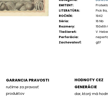
PHILOMETOR, SALAMIS
KREMNICA
EMITENT
:
Protekt
€350
€400
LITERATÚRA
:
Pick 8a,
ROČNÍK
:
1942
Séria
:
16 Nb
Rozmery
:
150x69
Tlačiareň
:
V. Hebe
Perforácia
:
neperf
Zachovalosť
:
gEF
HODNOTY CEZ
GARANCIA PRAVOSTI
GENERÁCIE
ručíme za pravosť
produktov
dar, ktorý má hod