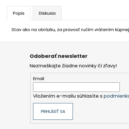
Popis
Diskusia
Stav ako na obrázku, za pravosť ručím vrátením kúpne
Z
á
Odoberať newsletter
p
Nezmeškajte žiadne novinky či zľavy!
ä
t
Email
i
e
Vložením e-mailu súhlasíte s
podmienka
PRIHLÁSIŤ SA