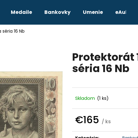
Medaile
Bankovky
Umenie
eAukcie
 séria 16 Nb
Čo potrebujete nájsť?
Protektorát
HĽADAŤ
séria 16 Nb
Odporúčame
Skladom
(1 ks)
€165
/ ks
Jednotková
TETRADRACHMA PTOLEMAIOS VI.
JOZEF II. 3 GRA
cena:
Kategória
:
Bankov