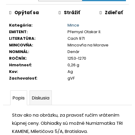
č
a
Opýtať sa
Strážiť
Zdieľať
m
e
Kategória
:
Mince
EMITENT
:
Přemysl Otakar II.
LITERATÚRA
:
Cach 971
LEOPOLD
MINCOVŇA
:
Mincovňa na Morave
I.
3
NOMINÁL
:
Denár
GRAJCIAR
ROČNÍK
:
1253-1270
1706
Hmotnosť
:
0,26 g
IP
SANKT
Kov
:
Ag
VEIT
Zachovalosť
:
gVF
€80
Popis
Diskusia
Stav ako na obrázku, za pravosť ručím vrátením
kúpnej ceny.
Obhiadky sú možné Numizmatika TRI
KAMENE, Miletičova 5/A, Bratislava.