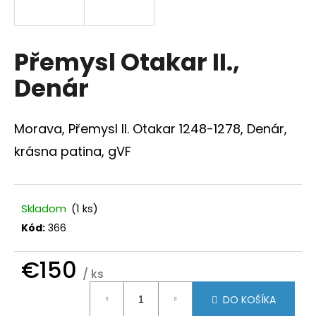
á
j
s
Přemysl Otakar II.,
ť
Denár
?
Morava, Přemysl II. Otakar 1248-
1278, Denár,
krásna patina, gVF
HĽADAŤ
Skladom
(1 ks)
Kód:
366
O
d
p
€150
/ ks
o
Jednotková
r
DO KOŠÍKA
ú
cena: