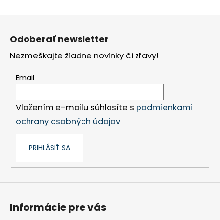
Z
á
Odoberať newsletter
p
Nezmeškajte žiadne novinky či zľavy!
ä
t
Email
i
e
Vložením e-mailu súhlasíte s
podmienkami
ochrany osobných údajov
PRIHLÁSIŤ SA
Informácie pre vás