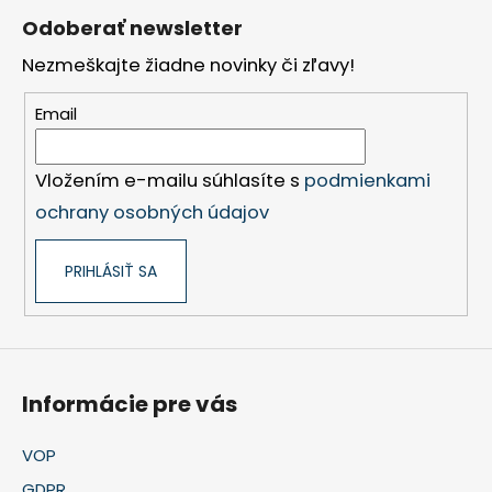
á
Odoberať newsletter
p
Nezmeškajte žiadne novinky či zľavy!
ä
t
Email
i
e
Vložením e-mailu súhlasíte s
podmienkami
ochrany osobných údajov
PRIHLÁSIŤ SA
Informácie pre vás
VOP
GDPR