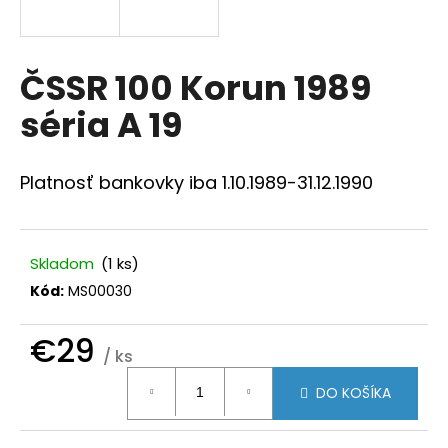
á
j
s
ČSSR 100 Korun 1989
ť
séria A 19
?
Platnosť bankovky iba 1.10.1989-31.12.1990
HĽADAŤ
Skladom
(1 ks)
Kód:
MS00030
O
€29
d
/ ks
p
Jednotková
o
DO KOŠÍKA
cena:
r
ú