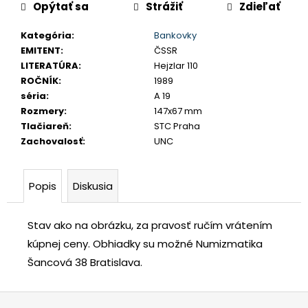
č
Opýtať sa
Strážiť
Zdieľať
a
Kategória
:
Bankovky
m
EMITENT
:
ČSSR
e
LITERATÚRA
:
Hejzlar 110
ROČNÍK
:
1989
LEOPOLD
séria
:
A 19
I.
Rozmery
:
147x67 mm
3
Tlačiareň
:
STC Praha
GRAJCIAR
1706
Zachovalosť
:
UNC
IP
SANKT
VEIT
Popis
Diskusia
€80
Stav ako na obrázku, za pravosť ručím vrátením
kúpnej ceny.
Obhiadky su možné Numizmatika
Šancová 38 Bratislava.
Z