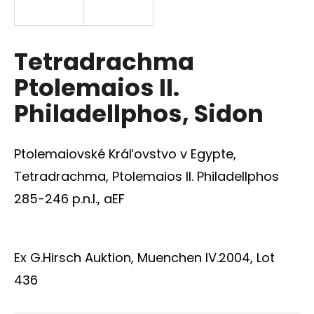
á
j
s
Tetradrachma
ť
Ptolemaios II.
?
Philadellphos, Sidon
Ptolemaiovské Kráľovstvo v Egypte,
HĽADAŤ
Tetradrachma, Ptolemaios II. Philadellphos
285-246 p.n.l., aEF
O
d
Ex G.Hirsch Auktion, Muenchen IV.2004, Lot
p
o
436
r
ú