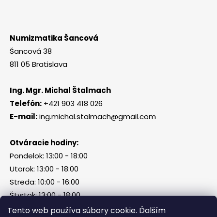
Numizmatika Šancová
Šancová 38
811 05 Bratislava
Ing. Mgr. Michal Štalmach
Telefón:
+421 903 418 026
E-mail:
ing.michal.stalmach@gmail.com
Otváracie hodiny:
Pondelok: 13:00 - 18:00
Utorok: 13:00 - 18:00
Streda: 10:00 - 16:00
Štvrtok: 13:00 - 18:00
Piatok, sobota, nedeľa: zatvorené
Tento web používa súbory cookie. Ďalším