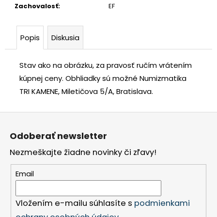
Zachovalosť
:
EF
Popis
Diskusia
Stav ako na obrázku, za pravosť ručím vrátením
kúpnej ceny.
Obhliadky sú možné Numizmatika
TRI KAMENE, Miletičova 5/A, Bratislava.
Z
á
Odoberať newsletter
p
Nezmeškajte žiadne novinky či zľavy!
ä
t
Email
i
e
Vložením e-mailu súhlasíte s
podmienkami