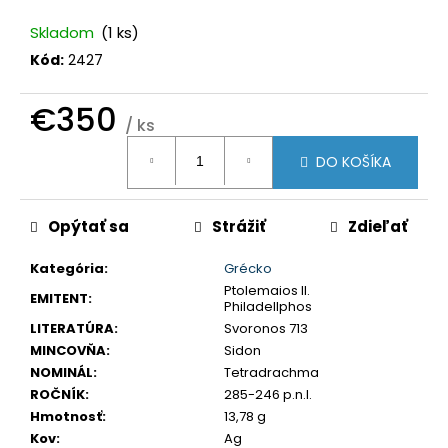
č
a
Skladom
(1 ks)
m
Kód:
2427
e
€350
/ ks
LEOPOLD
Jednotková
I.
DO KOŠÍKA
3
cena:
GRAJCIAR
1706
IP
Opýtať sa
Strážiť
Zdieľať
SANKT
VEIT
Kategória
:
Grécko
€80
Ptolemaios II.
EMITENT
:
Philadellphos
LITERATÚRA
:
Svoronos 713
MINCOVŇA
:
Sidon
NOMINÁL
:
Tetradrachma
ROČNÍK
:
285-246 p.n.l.
Hmotnosť
:
13,78 g
Kov
:
Ag