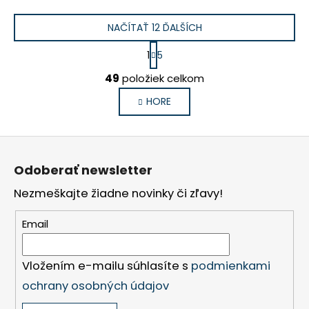
NAČÍTAŤ 12 ĎALŠÍCH
S
1
5
t
O
r
49
položiek celkom
v
á
n
l
HORE
k
á
o
d
v
Z
a
a
á
c
n
Odoberať newsletter
i
p
i
e
e
Nezmeškajte žiadne novinky či zľavy!
ä
p
t
r
Email
i
v
e
k
Vložením e-mailu súhlasíte s
podmienkami
y
v
ochrany osobných údajov
ý