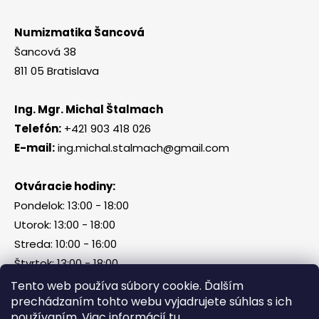
Numizmatika Šancová
Šancová 38
811 05 Bratislava
Ing. Mgr. Michal Štalmach
Telefón:
+421 903 418 026
E-mail:
ing.michal.stalmach@gmail.com
Otváracie hodiny:
Pondelok: 13:00 - 18:00
Utorok: 13:00 - 18:00
Streda: 10:00 - 16:00
Štvrtok: 13:00 - 18:00
Piatok, sobota, nedeľa: zatvorené
Tento web používa súbory cookie. Ďalším
prechádzaním tohto webu vyjadrujete súhlas s ich
používaním. Viac informácií
tu
.