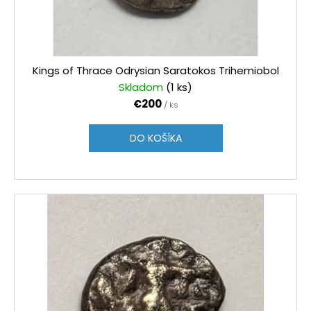
č
u
a
k
m
t
e
o
Kings of Thrace Odrysian Saratokos Trihemiobol
v
Skladom
(1 ks)
USA
€200
DOLLAR
/ ks
1983
S
DO KOŠÍKA
€35