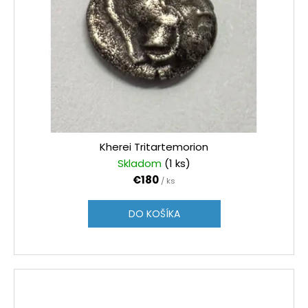
Kherei Tritartemorion
Skladom
(1 ks)
€180
/ ks
DO KOŠÍKA