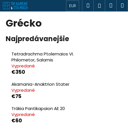
K
Prejsť
Hľadať
Náku
M
Prihlásen
EUR
o
na
Späť
Späť
košík
š
obsah
Grécko
í
Č
k
Najpredávanejšie
o
p
o
Tetradrachma Ptolemaios VI.
t
Philometor, Salamis
Vypredané
r
€350
e
b
Akarnania-Anaktrion Stater
u
Vypredané
€75
j
e
Trákia Pantikapaion AE 20
t
Vypredané
e
€60
n