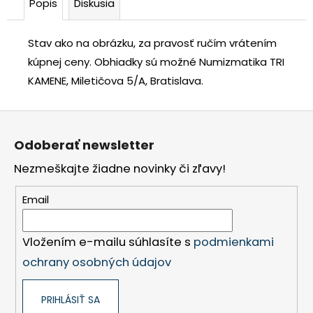
Popis
Diskusia
Stav ako na obrázku, za pravosť ručím vrátením
kúpnej ceny.
Obhiadky sú možné Numizmatika TRI
KAMENE, Miletičova 5/A, Bratislava.
Z
á
Odoberať newsletter
p
Nezmeškajte žiadne novinky či zľavy!
ä
t
Email
i
e
Vložením e-mailu súhlasíte s
podmienkami
ochrany osobných údajov
PRIHLÁSIŤ SA