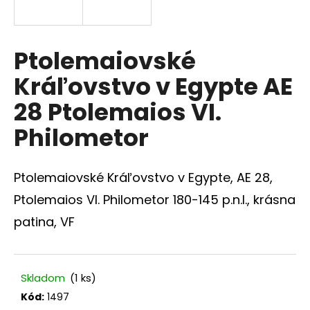
á
j
s
Ptolemaiovské
ť
Kráľovstvo v Egypte AE
?
28 Ptolemaios VI.
Philometor
HĽADAŤ
Ptolemaiovské Kráľovstvo v Egypte, AE 28,
Ptolemaios VI. Philometor 180-145 p.n.l., krásna
patina, VF
O
d
p
o
Skladom
(1 ks)
r
Kód:
1497
ú