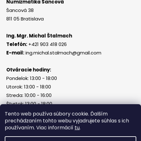
Numizmatika Šancová
Šancová 38
811 05 Bratislava
Ing. Mgr. Michal Štalmach
Telefón:
+421 903 418 026
E-mail:
ing.michal.stalmach@gmail.com
Otváracie hodiny:
Pondelok: 13:00 - 18:00
Utorok: 13:00 - 18:00
Streda: 10:00 - 16:00
Štvrtok: 13:00 - 18:00
Piatok, sobota, nedeľa: zatvorené
Tento web používa súbory cookie. Ďalším
prechádzaním tohto webu vyjadrujete súhlas s ich
používaním. Viac informácií
tu
.