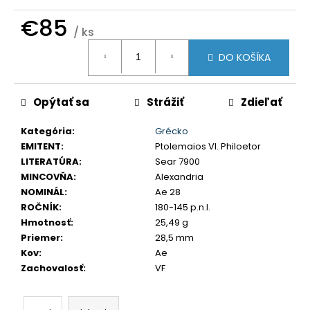
č
€85
a
/ ks
m
Jednotková
e
DO KOŠÍKA
cena:
LEOPOLD
Opýtať sa
Strážiť
Zdieľať
I.
3
GRAJCIAR
Kategória
:
Grécko
1706
EMITENT
:
Ptolemaios VI. Philoetor
IP
LITERATÚRA
:
Sear 7900
SANKT
VEIT
MINCOVŇA
:
Alexandria
NOMINÁL
:
Ae 28
€80
ROČNÍK
:
180-145 p.n.l.
Hmotnosť
:
25,49 g
Priemer
:
28,5 mm
Kov
:
Ae
Zachovalosť
:
VF