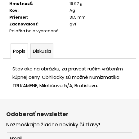
Hmotnosť
:
16.97 g
Kov
:
Ag
Priemer
:
31,5 mm
Zachovalosť
:
gVF
Položka bola vypredaná…
Popis
Diskusia
Stav ako na obrázku, za pravosť ručím vrátením
kúpnej ceny.
Obhliadky sú možné Numizmatika
TRI KAMENE, Miletičova 5/A, Bratislava.
Z
á
Odoberať newsletter
p
Nezmeškajte žiadne novinky či zľavy!
ä
t
Email