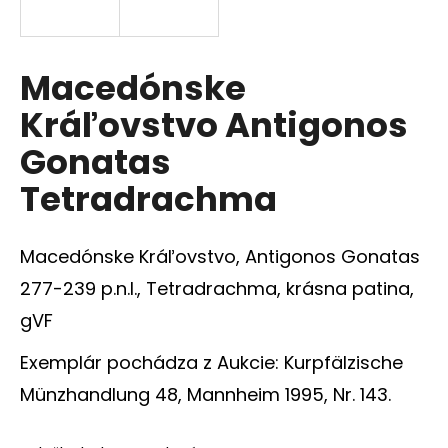
á
j
s
Macedónske
ť
Kráľovstvo Antigonos
?
Gonatas
Tetradrachma
HĽADAŤ
Macedónske Kráľovstvo, Antigonos Gonatas
277-239 p.n.l., Tetradrachma, krásna patina,
gVF
O
d
Exemplár pochádza z Aukcie: Kurpfälzische
p
o
Münzhandlung 48, Mannheim 1995, Nr. 143.
r
ú