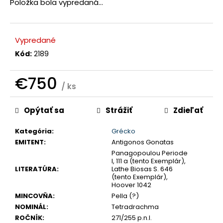
Položka bola vypredaná…
č
a
m
e
Vypredané
Kód:
2189
JOZEF
II.
€750
3
/ ks
GRAJCIAR
Jednotková
1769
B
Opýtať sa
Strážiť
Zdieľať
cena:
EVM-
D
Kategória
:
Grécko
KREMNICA
EMITENT
:
Antigonos Gonatas
€400
Panagopoulou Periode
I, 111 a (tento Exemplár),
LITERATÚRA
:
Lathe Biosas S. 646
(tento Exemplár),
Hoover 1042
MINCOVŇA
:
Pella (?)
NOMINÁL
:
Tetradrachma
ROČNÍK
:
271/255 p.n.l.