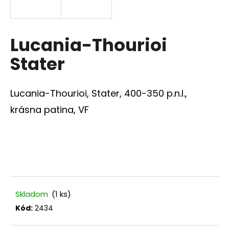
á
j
s
Lucania-Thourioi
ť
Stater
?
Lucania-Thourioi, Stater, 400-350 p.n.l.,
krásna patina, VF
HĽADAŤ
O
d
p
Skladom
(1 ks)
o
Kód:
2434
r
ú