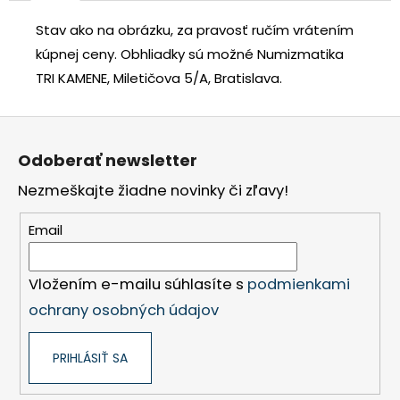
Stav ako na obrázku, za pravosť ručím vrátením
kúpnej ceny.
Obhliadky sú možné Numizmatika
TRI KAMENE, Miletičova 5/A, Bratislava.
Z
á
Odoberať newsletter
p
Nezmeškajte žiadne novinky či zľavy!
ä
t
Email
i
e
Vložením e-mailu súhlasíte s
podmienkami
ochrany osobných údajov
PRIHLÁSIŤ SA