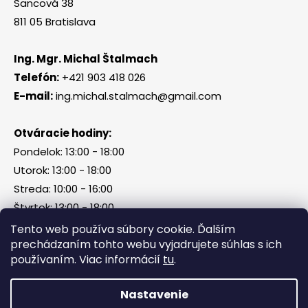
Šancová 38
811 05 Bratislava
Ing. Mgr. Michal Štalmach
Telefón:
+421 903 418 026
E-mail:
ing.michal.stalmach@gmail.com
Otváracie hodiny:
Pondelok: 13:00 - 18:00
Utorok: 13:00 - 18:00
Streda: 10:00 - 16:00
Štvrtok: 13:00 - 18:00
Piatok, sobota, nedeľa: zatvorené
Tento web používa súbory cookie. Ďalším
prechádzaním tohto webu vyjadrujete súhlas s ich
používaním. Viac informácií
tu
.
Vytvoril Shoptet
Nastavenie