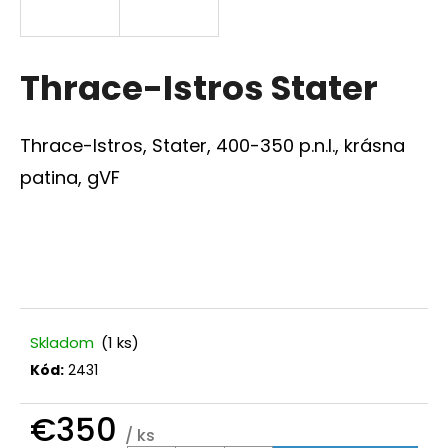
á
j
s
Thrace-Istros Stater
ť
?
Thrace-Istros, Stater, 400-350 p.n.l., krásna
patina, gVF
HĽADAŤ
O
Skladom
(1 ks)
d
p
Kód:
2431
o
r
€350
/ ks
ú