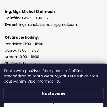
Ing. Mgr. Michal Štalmach
Telefón:
+421 903 418 026
E-mail:
ing.michal.stalmach@gmail.com
Otváracie hodiny:
Pondelok: 13:00 - 18:00
Utorok: 13:00 - 18:00
Streda: 10:00 - 16:00
Štvrtok: 13:00 - 18:00
Piatok, sobota, nedeľa: zatvorené
Tento web používa súbory cookie. Ďalším
prechádzaním tohto webu vyjadrujete súhlas s ich
používaním. Viac informácií
tu
.
Vytvoril Shoptet
Nastavenie
Copyright 2026
Tri Kamene & Štalmach s. r. o.
.