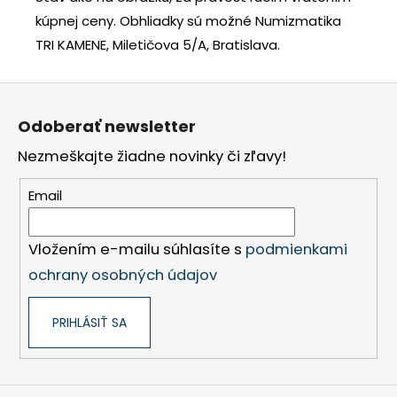
kúpnej ceny.
Obhliadky sú možné Numizmatika
TRI KAMENE, Miletičova 5/A, Bratislava.
Z
á
Odoberať newsletter
p
Nezmeškajte žiadne novinky či zľavy!
ä
t
Email
i
e
Vložením e-mailu súhlasíte s
podmienkami
ochrany osobných údajov
PRIHLÁSIŤ SA