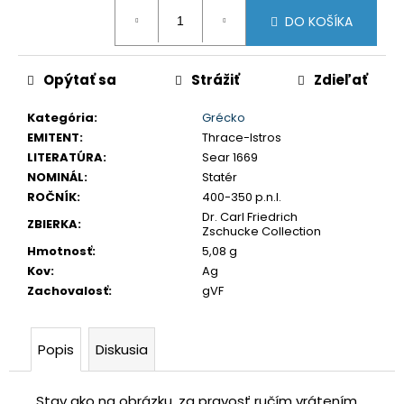
č
Jednotková
DO KOŠÍKA
a
cena:
m
e
Opýtať sa
Strážiť
Zdieľať
Kategória
:
Grécko
TETRADRACHMA
PTOLEMAIOS
EMITENT
:
Thrace-Istros
VI.
LITERATÚRA
:
Sear 1669
PHILOMETOR,
NOMINÁL
:
Statér
SALAMIS
ROČNÍK
:
400-350 p.n.l.
€350
Dr. Carl Friedrich
ZBIERKA
:
Zschucke Collection
Hmotnosť
:
5,08 g
Kov
:
Ag
Zachovalosť
:
gVF
Popis
Diskusia
Stav ako na obrázku, za pravosť ručím vrátením