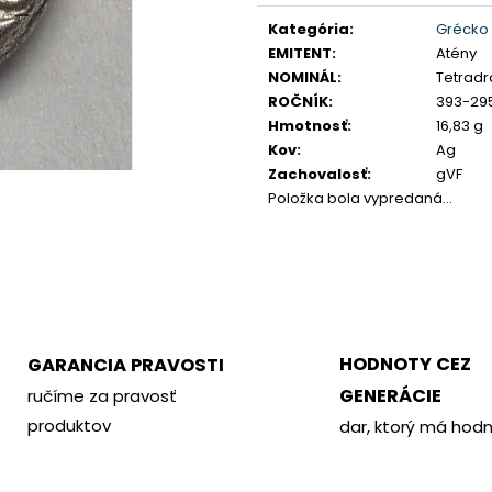
PHILOMETOR, SALAMIS
KREMNICA
Jednotková
Kategória
:
Grécko
€350
€400
cena:
EMITENT
:
Atény
NOMINÁL
:
Tetrad
ROČNÍK
:
393-295 
Hmotnosť
:
16,83 g
Kov
:
Ag
Zachovalosť
:
gVF
Položka bola vypredaná…
HODNOTY CEZ
GARANCIA PRAVOSTI
GENERÁCIE
ručíme za pravosť
produktov
dar, ktorý má hod