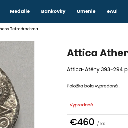
Medaile
Bankovky
Umenie
eAukcie
thens Tetradrachma
Čo potrebujete nájsť?
Attica Athe
HĽADAŤ
Attica-Atény 393-294 p.
Odporúčame
Položka bola vypredaná…
Vypredané
€460
/ ks
TETRADRACHMA PTOLEMAIOS VI.
JOZEF II. 3 GRA