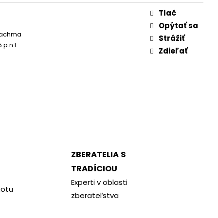
Tlač
Opýtať sa
rachma
Strážiť
p.n.l.
Zdieľať
ZBERATELIA S
TRADÍCIOU
Experti v oblasti
notu
zberateľstva