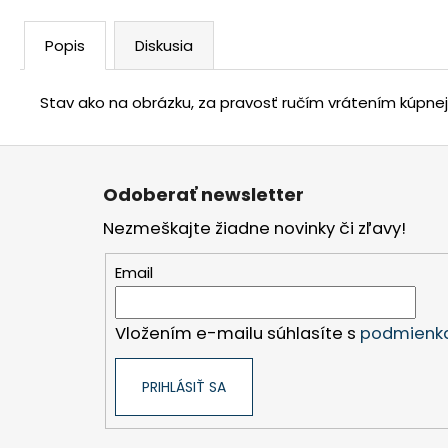
Popis
Diskusia
Stav ako na obrázku, za pravosť ručím vrátením kúpne
Z
á
Odoberať newsletter
p
Nezmeškajte žiadne novinky či zľavy!
ä
t
Email
i
e
Vložením e-mailu súhlasíte s
podmienka
PRIHLÁSIŤ SA