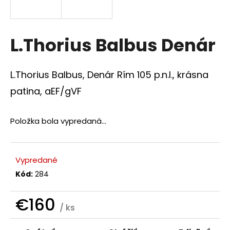
á
j
s
L.Thorius Balbus Denár
ť
?
L.Thorius Balbus, Denár Rím 105 p.n.l., krásna
patina, aEF/gVF
Položka bola vypredaná…
HĽADAŤ
Vypredané
O
Kód:
284
d
p
€160
o
/ ks
r
Jednotková
ú