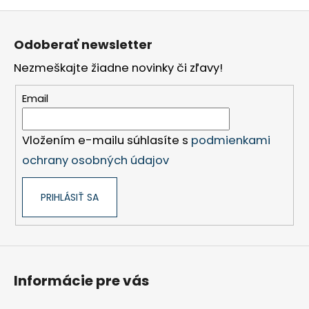
Z
á
Odoberať newsletter
p
Nezmeškajte žiadne novinky či zľavy!
ä
t
Email
i
e
Vložením e-mailu súhlasíte s
podmienkami
ochrany osobných údajov
PRIHLÁSIŤ SA
Informácie pre vás