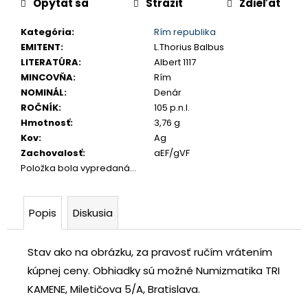
Opýtať sa
Strážiť
Zdieľať
cena:
č
a
Kategória
:
Rím republika
m
EMITENT
:
L.Thorius Balbus
e
LITERATÚRA
:
Albert 1117
MINCOVŇA
:
Rím
NOMINÁL
:
Denár
JOZEF
II.
ROČNÍK
:
105 p.n.l.
3
Hmotnosť
:
3,76 g
GRAJCIAR
Kov
:
Ag
1769
B
Zachovalosť
:
aEF/gVF
EVM-
Položka bola vypredaná…
D
KREMNICA
€400
Popis
Diskusia
Stav ako na obrázku, za pravosť ručím vrátením
kúpnej ceny.
Obhiadky sú možné Numizmatika TRI
KAMENE, Miletičova 5/A, Bratislava.