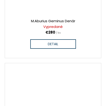
M.Aburius Geminus Denár
Vypredané
€280
/ ks
DETAIL