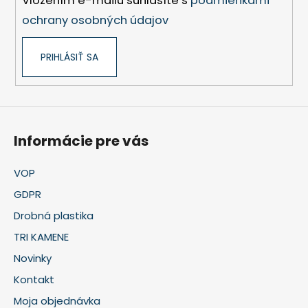
Vložením e-mailu súhlasíte s
podmienkami
y
v
ochrany osobných údajov
ý
p
PRIHLÁSIŤ SA
i
s
u
Informácie pre vás
VOP
GDPR
Drobná plastika
TRI KAMENE
Novinky
Kontakt
Moja objednávka