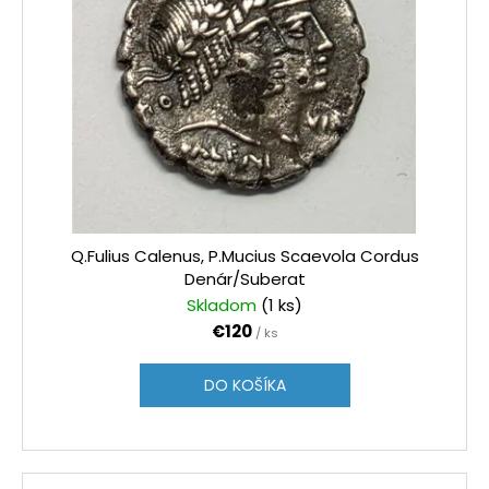
Q.Fulius Calenus, P.Mucius Scaevola Cordus
Denár/Suberat
Skladom
(1 ks)
€120
/ ks
DO KOŠÍKA