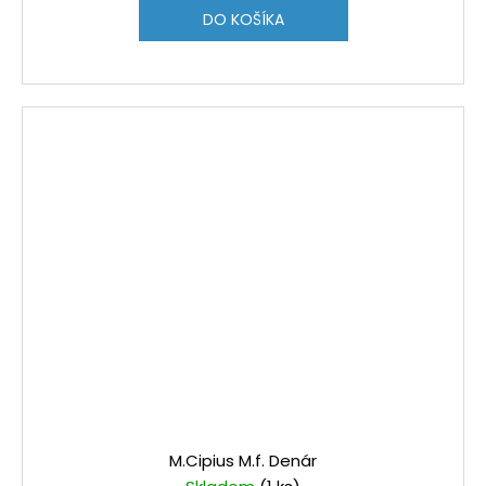
DO KOŠÍKA
M.Cipius M.f. Denár