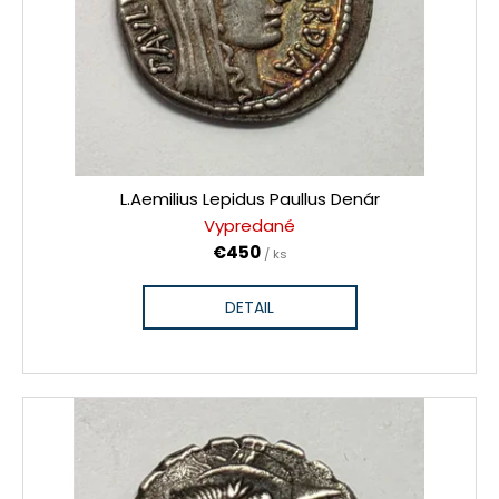
L.Aemilius Lepidus Paullus Denár
Vypredané
€450
/ ks
DETAIL