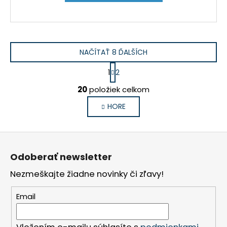
NAČÍTAŤ 8 ĎALŠÍCH
S
1
2
t
O
r
20
položiek celkom
v
á
n
l
HORE
k
á
o
d
v
Z
a
a
á
c
n
Odoberať newsletter
i
p
i
e
e
Nezmeškajte žiadne novinky či zľavy!
ä
p
t
r
Email
i
v
e
k