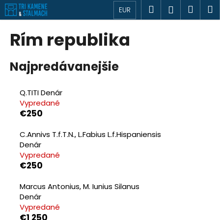
K
Prejsť
Hľadať
Náku
M
Prihlásen
EUR
o
na
Späť
Späť
košík
š
obsah
Rím republika
í
Č
k
Najpredávanejšie
o
p
o
Q.TITI Denár
t
Vypredané
€250
r
e
C.Annivs T.f.T.N., L.Fabius L.f.Hispaniensis
b
Denár
u
Vypredané
€250
j
e
Marcus Antonius, M. Iunius Silanus
t
Denár
e
Vypredané
n
€1 250