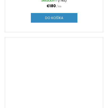
Skladom
(1 ks)
€180
/ ks
DO KOŠÍKA