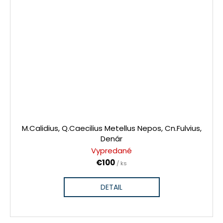
M.Calidius, Q.Caecilius Metellus Nepos, Cn.Fulvius,
Denár
Vypredané
€100
/ ks
DETAIL