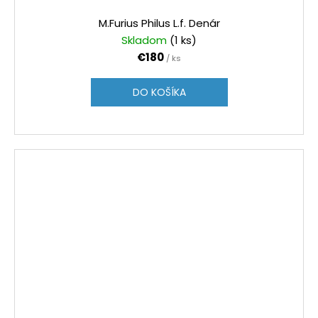
M.Furius Philus L.f. Denár
Skladom
(1 ks)
€180
/ ks
DO KOŠÍKA