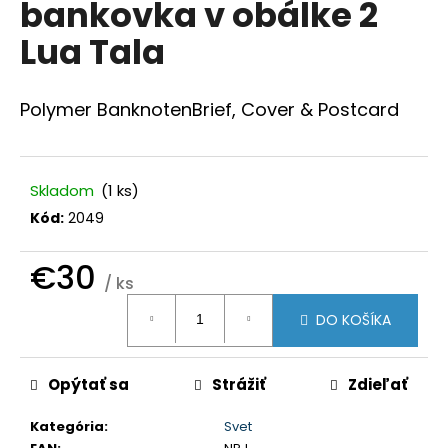
bankovka v obálke 2
á
Lua Tala
j
s
ť
Polymer BanknotenBrief, Cover & Postcard
?
Skladom
(1 ks)
Kód:
2049
HĽADAŤ
€30
/ ks
Jednotková
DO KOŠÍKA
O
cena:
d
p
Opýtať sa
Strážiť
Zdieľať
o
r
Kategória
:
Svet
ú