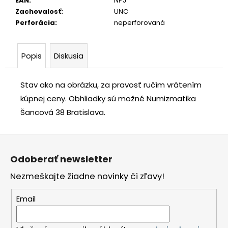
EAN
:
NPJ
č
Zachovalosť
:
UNC
a
Perforácia
:
neperforovaná
m
e
Popis
Diskusia
JOZEF
II.
Stav ako na obrázku, za pravosť ručím vrátením
3
GRAJCIAR
kúpnej ceny.
Obhliadky sú možné Numizmatika
1769
Šancová 38 Bratislava.
B
EVM-
D
Z
KREMNICA
á
€400
Odoberať newsletter
p
Nezmeškajte žiadne novinky či zľavy!
ä
t
Email
i
e