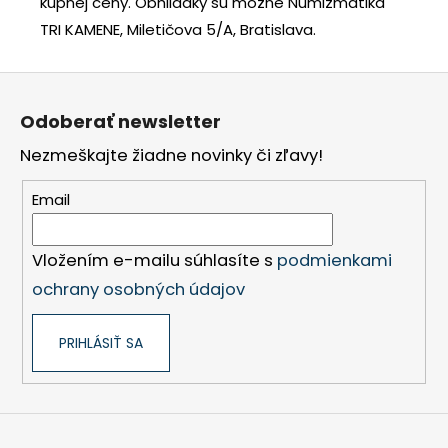
kúpnej ceny.
Obhliadky sú možné Numizmatika
TRI KAMENE, Miletičova 5/A, Bratislava.
Z
á
Odoberať newsletter
p
Nezmeškajte žiadne novinky či zľavy!
ä
t
Email
i
e
Vložením e-mailu súhlasíte s
podmienkami
ochrany osobných údajov
PRIHLÁSIŤ SA