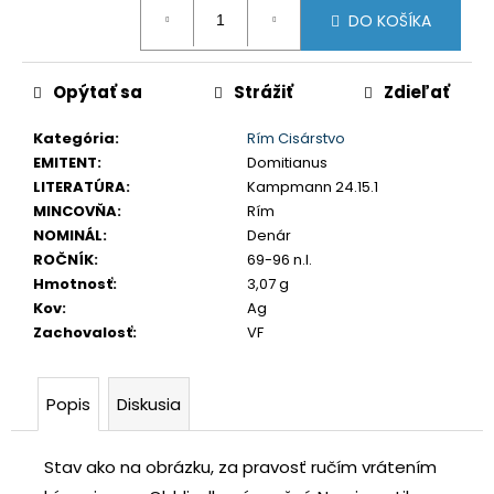
Jednotková
č
DO KOŠÍKA
a
cena:
m
e
Opýtať sa
Strážiť
Zdieľať
Kategória
:
Rím Cisárstvo
USA
EMITENT
:
Domitianus
DOLLAR
1983
LITERATÚRA
:
Kampmann 24.15.1
S
MINCOVŇA
:
Rím
€35
NOMINÁL
:
Denár
ROČNÍK
:
69-96 n.l.
Hmotnosť
:
3,07 g
Kov
:
Ag
Zachovalosť
:
VF
Popis
Diskusia
Stav ako na obrázku, za pravosť ručím vrátením