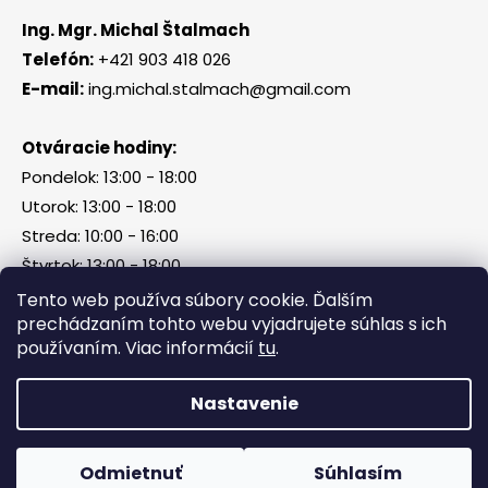
Ing. Mgr. Michal Štalmach
Telefón:
+421 903 418 026
E-mail:
ing.michal.stalmach@gmail.com
Otváracie hodiny:
Pondelok: 13:00 - 18:00
Utorok: 13:00 - 18:00
Streda: 10:00 - 16:00
Štvrtok: 13:00 - 18:00
Piatok, sobota, nedeľa: zatvorené
Tento web používa súbory cookie. Ďalším
prechádzaním tohto webu vyjadrujete súhlas s ich
používaním. Viac informácií
tu
.
Vytvoril Shoptet
Nastavenie
Copyright 2026
Tri Kamene & Štalmach s. r. o.
.
Všetky práva vyhradené.
Odmietnuť
Súhlasím