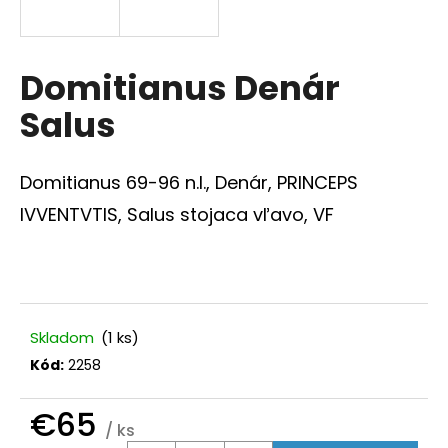
á
j
s
Domitianus Denár
ť
Salus
?
Domitianus 69-96 n.l., Denár, PRINCEPS
IVVENTVTIS, Salus stojaca vľavo, VF
HĽADAŤ
O
Skladom
(1 ks)
d
Kód:
2258
p
o
€65
r
/ ks
ú