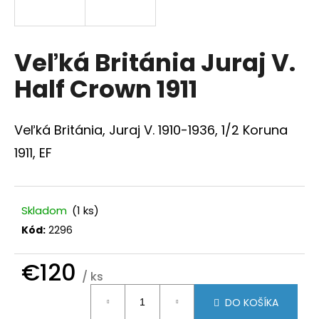
á
j
s
Veľká Británia Juraj V.
ť
Half Crown 1911
?
Veľká Británia, Juraj V. 1910-1936, 1/2 Koruna
1911, EF
HĽADAŤ
Skladom
(1 ks)
Kód:
2296
O
d
p
€120
/ ks
o
Jednotková
r
DO KOŠÍKA
ú
cena: