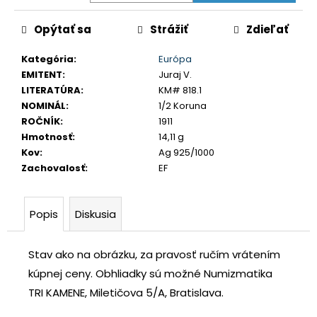
č
a
Opýtať sa
Strážiť
Zdieľať
m
e
Kategória
:
Európa
EMITENT
:
Juraj V.
LITERATÚRA
:
KM# 818.1
USA
NOMINÁL
:
1/2 Koruna
DOLLAR
1983
ROČNÍK
:
1911
S
Hmotnosť
:
14,11 g
€35
Kov
:
Ag 925/1000
Zachovalosť
:
EF
Popis
Diskusia
Stav ako na obrázku, za pravosť ručím vrátením
kúpnej ceny.
Obhliadky sú možné Numizmatika
TRI KAMENE, Miletičova 5/A, Bratislava.