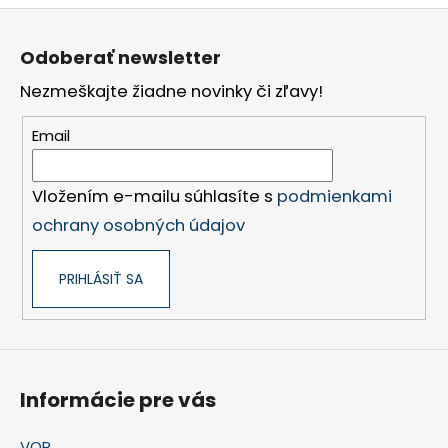
Z
á
Odoberať newsletter
p
Nezmeškajte žiadne novinky či zľavy!
ä
t
Email
i
e
Vložením e-mailu súhlasíte s
podmienkami
ochrany osobných údajov
PRIHLÁSIŤ SA
Informácie pre vás
VOP