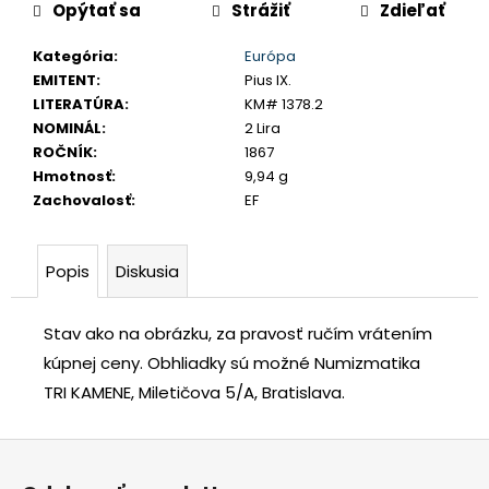
č
Opýtať sa
Strážiť
Zdieľať
a
Kategória
:
Európa
m
EMITENT
:
Pius IX.
e
LITERATÚRA
:
KM# 1378.2
NOMINÁL
:
2 Lira
USA
ROČNÍK
:
1867
DOLLAR
Hmotnosť
:
9,94 g
1983
Zachovalosť
:
EF
S
€35
Popis
Diskusia
Stav ako na obrázku, za pravosť ručím vrátením
kúpnej ceny.
Obhliadky sú možné Numizmatika
TRI KAMENE, Miletičova 5/A, Bratislava.
Z
á