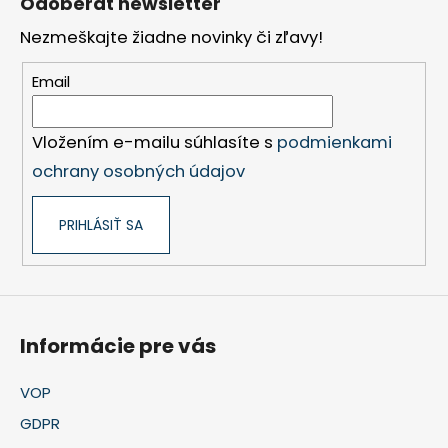
Odoberať newsletter
p
Nezmeškajte žiadne novinky či zľavy!
ä
t
Email
i
e
Vložením e-mailu súhlasíte s
podmienkami
ochrany osobných údajov
PRIHLÁSIŤ SA
Informácie pre vás
VOP
GDPR