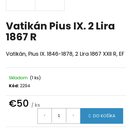
á
j
s
Vatikán Pius IX. 2 Lira
ť
1867 R
?
Vatikán, Pius IX. 1846-1878, 2 Lira 1867 XXII R, EF
HĽADAŤ
Skladom
(1 ks)
Kód:
2294
O
€50
d
/ ks
p
Jednotková
o
DO KOŠÍKA
cena:
r
ú