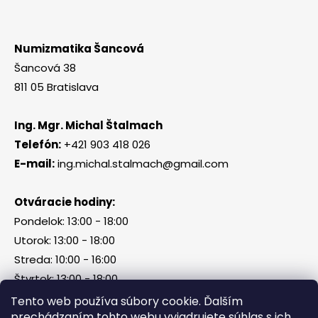
Numizmatika Šancová
Šancová 38
811 05 Bratislava
Ing. Mgr. Michal Štalmach
Telefón:
+421 903 418 026
E-mail:
ing.michal.stalmach@gmail.com
Otváracie hodiny:
Pondelok: 13:00 - 18:00
Utorok: 13:00 - 18:00
Streda: 10:00 - 16:00
Štvrtok: 13:00 - 18:00
Piatok, sobota, nedeľa: zatvorené
Tento web používa súbory cookie. Ďalším
prechádzaním tohto webu vyjadrujete súhlas s ich