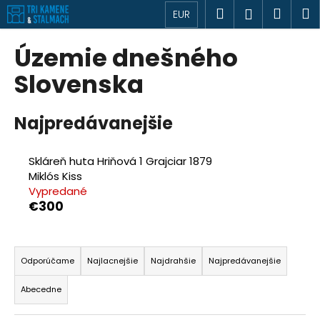
K
Prejsť
Hľadať
Náku
M
Prihlásen
EUR
o
na
Späť
Späť
košík
š
obsah
Územie dnešného
í
Č
Slovenska
k
o
p
Najpredávanejšie
o
t
Skláreň huta Hriňová 1 Grajciar 1879
r
Miklós Kiss
e
Vypredané
b
€300
u
R
j
a
e
Odporúčame
Najlacnejšie
Najdrahšie
Najpredávanejšie
d
t
Abecedne
e
e
n
n