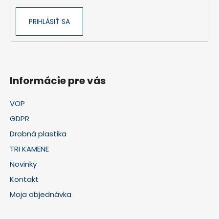
k
y
v
PRIHLÁSIŤ SA
ý
p
i
s
u
Informácie pre vás
VOP
GDPR
Drobná plastika
TRI KAMENE
Novinky
Kontakt
Moja objednávka