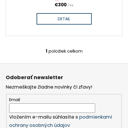
č
€300
/ ks
a
m
DETAIL
e
SLOVENSKO
20
EURO
1
položiek celkom
O
2002
SÉRIA
v
E
Z
l
€70
á
á
Odoberať newsletter
d
p
a
Nezmeškajte žiadne novinky či zľavy!
ä
c
t
i
Email
i
e
p
e
r
Vložením e-mailu súhlasíte s
podmienkami
v
ochrany osobných údajov