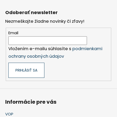
Z
á
Odoberať newsletter
p
Nezmeškajte žiadne novinky či zľavy!
ä
t
Email
i
e
Vložením e-mailu súhlasíte s
podmienkami
ochrany osobných údajov
PRIHLÁSIŤ SA
Informácie pre vás
VOP