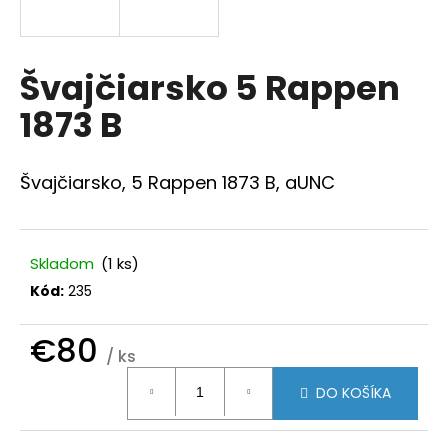
á
j
s
Švajčiarsko 5 Rappen
ť
1873 B
?
Švajčiarsko, 5 Rappen 1873 B, aUNC
HĽADAŤ
Skladom
(1 ks)
Kód:
235
O
€80
d
/ ks
p
Jednotková
o
DO KOŠÍKA
cena:
r
ú