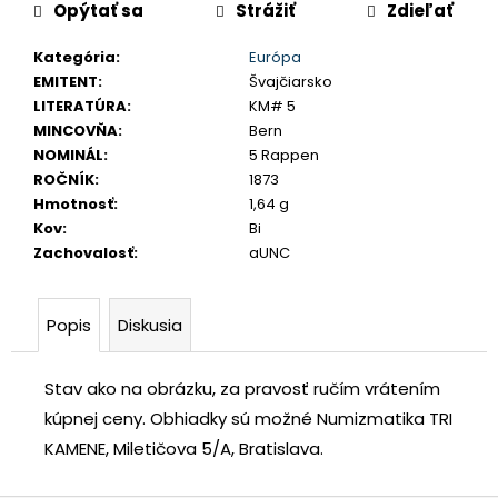
č
Opýtať sa
Strážiť
Zdieľať
a
Kategória
:
Európa
m
EMITENT
:
Švajčiarsko
e
LITERATÚRA
:
KM# 5
MINCOVŇA
:
Bern
LEOPOLD
NOMINÁL
:
5 Rappen
I.
ROČNÍK
:
1873
3
Hmotnosť
:
1,64 g
GRAJCIAR
1706
Kov
:
Bi
IP
Zachovalosť
:
aUNC
SANKT
VEIT
€80
Popis
Diskusia
Stav ako na obrázku, za pravosť ručím vrátením
kúpnej ceny.
Obhiadky sú možné Numizmatika TRI
KAMENE, Miletičova 5/A, Bratislava.