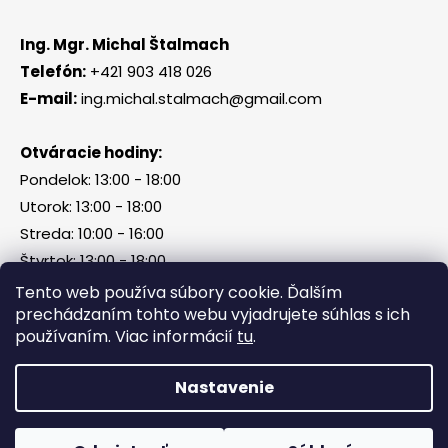
Ing. Mgr. Michal Štalmach
Telefón:
+421 903 418 026
E-mail:
ing.michal.stalmach@gmail.com
Otváracie hodiny:
Pondelok: 13:00 - 18:00
Utorok: 13:00 - 18:00
Streda: 10:00 - 16:00
Štvrtok: 13:00 - 18:00
Piatok, sobota, nedeľa: zatvorené
Tento web používa súbory cookie. Ďalším
prechádzaním tohto webu vyjadrujete súhlas s ich
používaním. Viac informácií
tu
.
Vytvoril Shoptet
Nastavenie
Copyright 2026
Tri Kamene & Štalmach s. r. o.
.