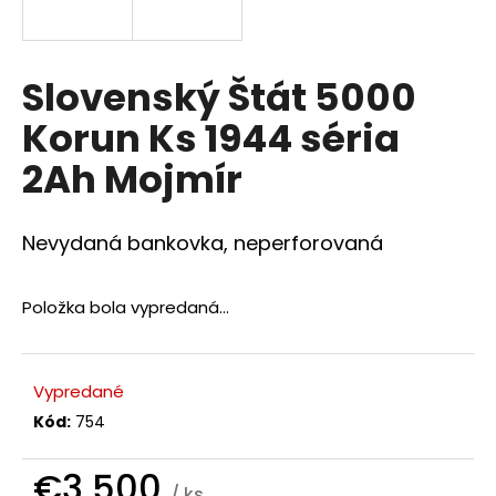
á
j
s
Slovenský Štát 5000
ť
Korun Ks 1944 séria
?
2Ah Mojmír
Nevydaná bankovka, neperforovaná
HĽADAŤ
Položka bola vypredaná…
O
d
Vypredané
p
Kód:
754
o
r
€3 500
ú
/ ks