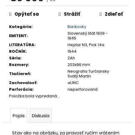
č
Jednotková
a
Opýtať sa
Strážiť
Zdieľať
cena:
m
e
Kategória
:
Bankovky
Slovenský štát 1939 -
EMITENT
:
1945
USA
LITERATÚRA
:
Hejzlar N3, Pick 14a
DOLLAR
1983
ROČNÍK
:
1944
S
Séria
:
2Ah
€35
Rozmery
:
203x96 mm
Neografia Turčiansky
Tlačiareň
:
Svätý Martin
Zachovalosť
:
aUNC
Perforácia
:
neperforovaná
Položka bola vypredaná…
Popis
Diskusia
Stav ako na obrázku, za pravosť ručím vrátením