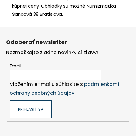
kúpnej ceny.
Obhiadky su možné Numizmatika
Šancová 38 Bratislava.
Z
á
Odoberať newsletter
p
Nezmeškajte žiadne novinky či zľavy!
ä
t
Email
i
e
Vložením e-mailu súhlasíte s
podmienkami
ochrany osobných údajov
PRIHLÁSIŤ SA