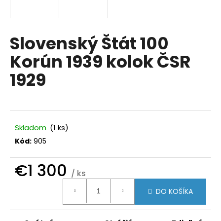
á
j
s
Slovenský Štát 100
ť
Korún 1939 kolok ČSR
?
1929
HĽADAŤ
Skladom
(1 ks)
Kód:
905
O
€1 300
d
/ ks
p
Jednotková
DO KOŠÍKA
o
cena:
r
ú