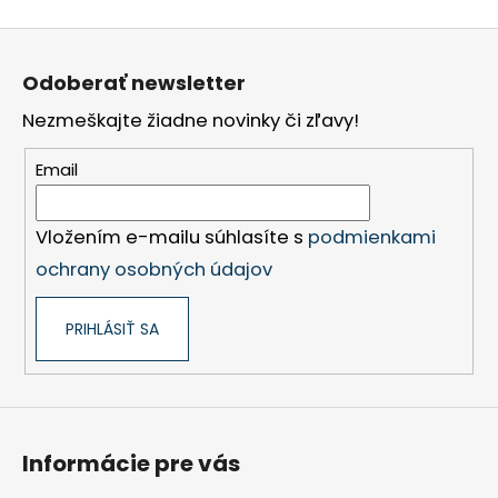
Z
á
Odoberať newsletter
p
Nezmeškajte žiadne novinky či zľavy!
ä
t
Email
i
e
Vložením e-mailu súhlasíte s
podmienkami
ochrany osobných údajov
PRIHLÁSIŤ SA
Informácie pre vás