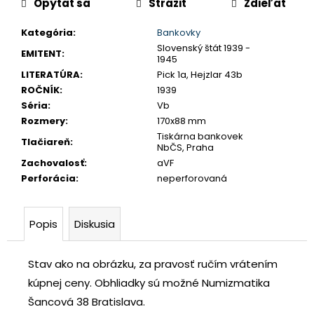
Opýtať sa
Strážiť
Zdieľať
č
a
Kategória
:
Bankovky
m
Slovenský štát 1939 -
e
EMITENT
:
1945
LITERATÚRA
:
Pick 1a, Hejzlar 43b
ROČNÍK
:
1939
JOZEF
Séria
:
Vb
II.
3
Rozmery
:
170x88 mm
GRAJCIAR
Tiskárna bankovek
Tlačiareň
:
1769
NbČS, Praha
B
Zachovalosť
:
aVF
EVM-
D
Perforácia
:
neperforovaná
KREMNICA
€400
Popis
Diskusia
Stav ako na obrázku, za pravosť ručím vrátením
kúpnej ceny.
Obhliadky sú možné Numizmatika
Šancová 38 Bratislava.