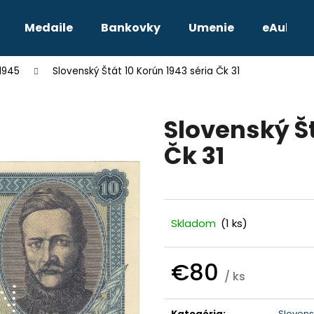
Medaile
Bankovky
Umenie
eAukcie
 1945
Slovenský Štát 10 Korún 1943 séria Čk 31
Čo potrebujete nájsť?
Slovenský Št
HĽADAŤ
Čk 31
Odporúčame
Skladom
(1 ks)
€80
/ ks
Jednotková
TETRADRACHMA PTOLEMAIOS VI.
JOZEF II. 3 GRA
cena:
Kategória
:
Slovensk