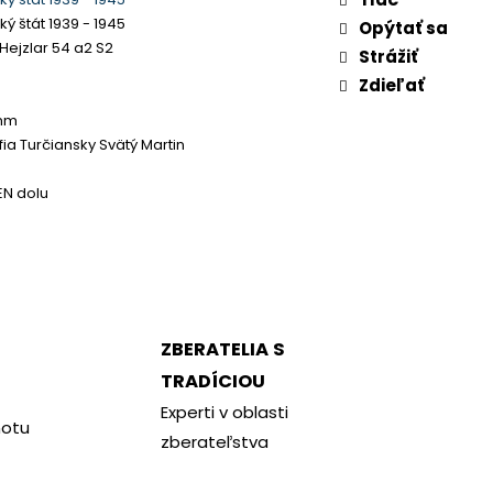
ý štát 1939 - 1945
Opýtať sa
 Hejzlar 54 a2 S2
Strážiť
Zdieľať
 mm
ia Turčiansky Svätý Martin
EN dolu
ZBERATELIA S
TRADÍCIOU
Experti v oblasti
notu
zberateľstva