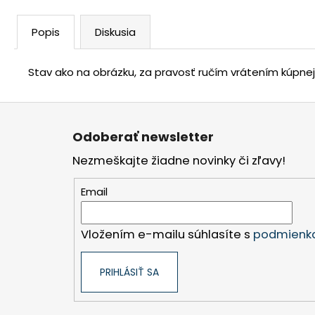
Popis
Diskusia
Stav ako na obrázku, za pravosť ručím vrátením kúpne
Z
á
Odoberať newsletter
p
Nezmeškajte žiadne novinky či zľavy!
ä
t
Email
i
e
Vložením e-mailu súhlasíte s
podmienka
PRIHLÁSIŤ SA