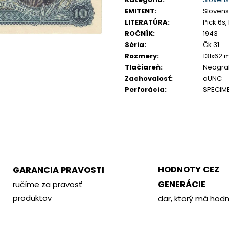
PHILOMETOR, SALAMIS
KREMNICA
EMITENT
:
Slovensk
€350
€400
LITERATÚRA
:
Pick 6s,
ROČNÍK
:
1943
Séria
:
Čk 31
Rozmery
:
131x62
Tlačiareň
:
Neograf
Zachovalosť
:
aUNC
Perforácia
:
SPECIM
HODNOTY CEZ
GARANCIA PRAVOSTI
GENERÁCIE
ručíme za pravosť
produktov
dar, ktorý má hod