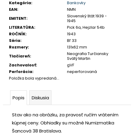
č
Kategória
:
Bankovky
a
EAN
:
NMN
m
Slovenský štát 1939 -
EMITENT
:
1945
e
LITERATÚRA
:
Pick 6a, Hejzlar 54b
ROČNÍK
:
1943
JOZEF
Séria
:
Bľ 33
II.
Rozmery
:
131x62 mm
3
Neografia Turčiansky
GRAJCIAR
Tlačiareň
:
Svätý Martin
1769
Zachovalosť
:
gVF
B
EVM-
Perforácia
:
neperforovaná
D
Položka bola vypredaná…
KREMNICA
€400
Popis
Diskusia
Stav ako na obrázku, za pravosť ručím vrátením
kúpnej ceny.
Obhiadky su možné Numizmatika
Šancová 38 Bratislava.