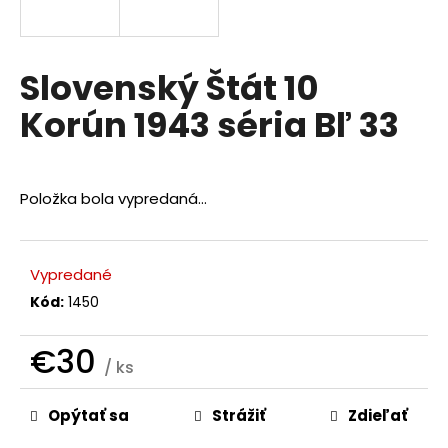
á
j
s
Slovenský Štát 10
ť
Korún 1943 séria Bľ 33
?
Položka bola vypredaná…
HĽADAŤ
Vypredané
Kód:
1450
O
d
€30
/ ks
p
Jednotková
o
r
Opýtať sa
Strážiť
Zdieľať
cena:
ú