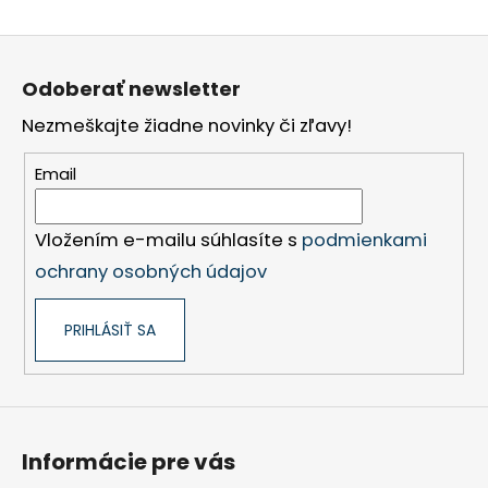
Z
á
Odoberať newsletter
p
Nezmeškajte žiadne novinky či zľavy!
ä
t
Email
i
e
Vložením e-mailu súhlasíte s
podmienkami
ochrany osobných údajov
PRIHLÁSIŤ SA
Informácie pre vás