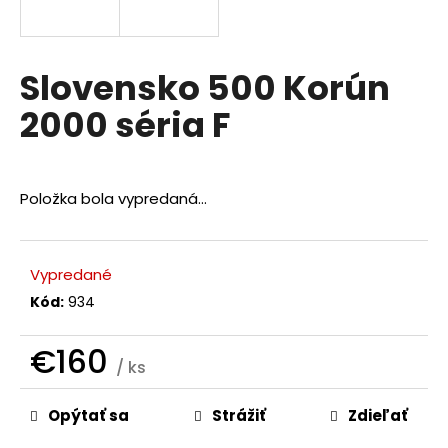
á
j
s
Slovensko 500 Korún
ť
2000 séria F
?
Položka bola vypredaná…
HĽADAŤ
Vypredané
Kód:
934
O
d
€160
/ ks
p
Jednotková
o
r
Opýtať sa
Strážiť
Zdieľať
cena:
ú