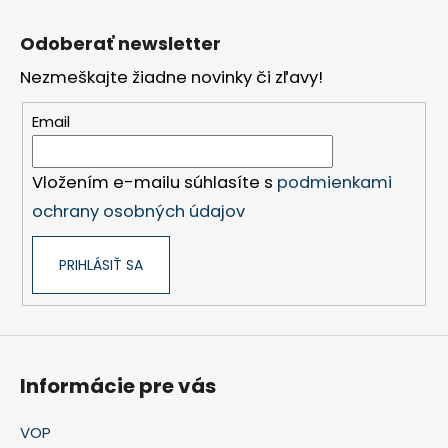
Z
á
Odoberať newsletter
p
Nezmeškajte žiadne novinky či zľavy!
ä
t
Email
i
e
Vložením e-mailu súhlasíte s
podmienkami
ochrany osobných údajov
PRIHLÁSIŤ SA
Informácie pre vás
VOP