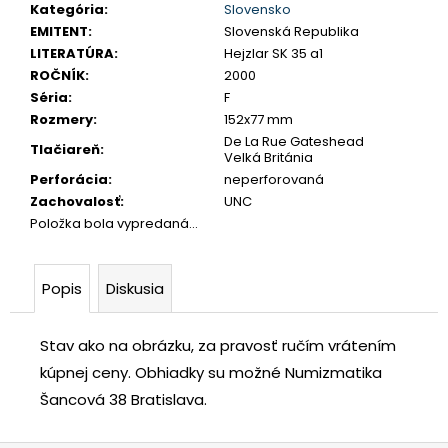
č
Kategória
:
Slovensko
a
EMITENT
:
Slovenská Republika
m
LITERATÚRA
:
Hejzlar SK 35 a1
e
ROČNÍK
:
2000
Séria
:
F
Rozmery
:
152x77 mm
TETRADRACHMA
De La Rue Gateshead
Tlačiareň
:
PTOLEMAIOS
Velká Británia
VI.
Perforácia
:
neperforovaná
PHILOMETOR,
Zachovalosť
:
UNC
SALAMIS
Položka bola vypredaná…
€350
Popis
Diskusia
Stav ako na obrázku, za pravosť ručím vrátením
kúpnej ceny.
Obhiadky su možné Numizmatika
Šancová 38 Bratislava.