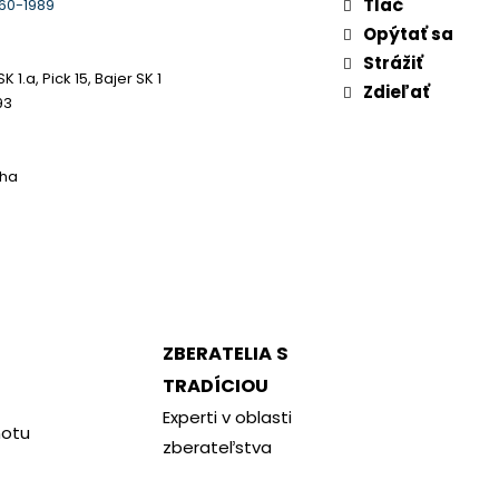
Tlač
60-1989
Opýtať sa
Strážiť
K 1.a, Pick 15, Bajer SK 1
Zdieľať
93
aha
ZBERATELIA S
TRADÍCIOU
Experti v oblasti
notu
zberateľstva