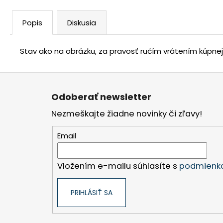
Popis
Diskusia
Stav ako na obrázku, za pravosť ručím vrátením kúpne
Z
á
Odoberať newsletter
p
Nezmeškajte žiadne novinky či zľavy!
ä
t
Email
i
e
Vložením e-mailu súhlasíte s
podmienka
PRIHLÁSIŤ SA