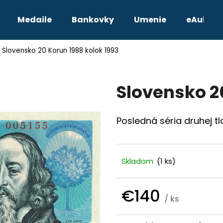
Medaile
Bankovky
Umenie
eAukcie
Slovensko 20 Korun 1988 kolok 1993
Čo potrebujete nájsť?
Slovensko 2
HĽADAŤ
Posledná séria druhej tl
Odporúčame
Skladom
(1 ks)
€140
/ ks
Jednotková
TETRADRACHMA PTOLEMAIOS VI.
JOZEF II. 3 GRA