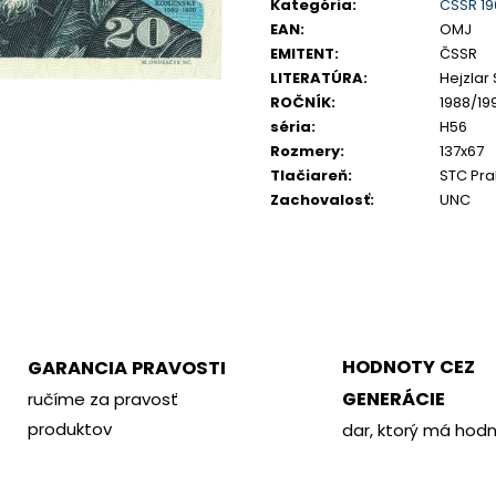
cena:
PHILOMETOR, SALAMIS
KREMNICA
Kategória
:
ČSSR 19
EAN
:
OMJ
€350
€400
EMITENT
:
ČSSR
LITERATÚRA
:
Hejzlar S
ROČNÍK
:
1988/19
séria
:
H56
Rozmery
:
137x67
Tlačiareň
:
STC Pr
Zachovalosť
:
UNC
HODNOTY CEZ
GARANCIA PRAVOSTI
GENERÁCIE
ručíme za pravosť
produktov
dar, ktorý má hod