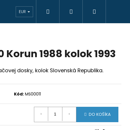
Hľadať
Prihlásenie
Nákupný
eAukcie bankovky
VÝKUP
Novinky
K
EUR
košík
0 Korun 1988 kolok 1993
ačovej dosky, kolok Slovenská Republika.
Kód:
MS00011
DO KOŠÍKA
JCIAR 1769 B EVM-D