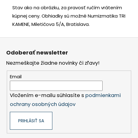
Stav ako na obrázku, za pravosť ručím vrátením
kúpnej ceny.
Obhiadky sú možné Numizmatika TRI
KAMENE, Miletičova 5/A, Bratislava.
Z
á
Odoberať newsletter
p
Nezmeškajte žiadne novinky či zľavy!
ä
t
Email
i
e
Vložením e-mailu súhlasíte s
podmienkami
ochrany osobných údajov
PRIHLÁSIŤ SA