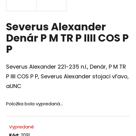
á
j
s
Severus Alexander
ť
Denár P M TR P IIII COS P
?
P
Severus Alexander 221-235 n.l., Denár, P M TR
HĽADAŤ
P IIII COS P P, Severus Alexander stojaci vľavo,
aUNC
O
Položka bola vypredaná…
d
p
o
r
Vypredané
ú
Kód:
2091