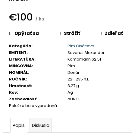
č
a
€100
m
/ ks
e
Jednotková
Opýtať sa
Strážiť
Zdieľať
cena:
LEOPOLD
I.
Kategória
:
Rím Cisárstvo
3
EMITENT
:
Severus Alexander
GRAJCIAR
LITERATÚRA
:
Kampmann 62.51
1706
MINCOVŇA
:
Rím
IP
SANKT
NOMINÁL
:
Denár
VEIT
ROČNÍK
:
221-235 n.l.
€80
Hmotnosť
:
3,27 g
Kov
:
Ag
Zachovalosť
:
aUNC
Položka bola vypredaná…
Popis
Diskusia