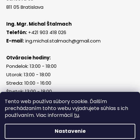
811 05 Bratislava
Ing. Mgr. Michal Štalmach
Telefón:
+421 903 418 026
E-mail:
ing.michal.stalmach@gmail.com
Otváracie hodiny:
Pondelok: 13:00 - 18:00
Utorok: 13:00 - 18:00
Streda: 10:00 - 16:00
Štvrtok: 13:00 - 18:00
Piatok, sobota, nedeľa: zatvorené
Tento web používa súbory cookie. Ďalším
prechádzaním tohto webu vyjadrujete súhlas s ich
používaním. Viac informácií
tu
.
Vytvoril Shoptet
Nastavenie