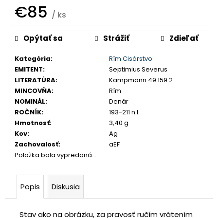
č
€85
/ ks
a
m
Jednotková
e
Opýtať sa
Strážiť
Zdieľať
cena:
Kategória
:
Rím Cisárstvo
SLOVENSKO
EMITENT
:
Septimius Severus
20
LITERATÚRA
:
Kampmann 49.159.2
EURO
2002
MINCOVŇA
:
Rím
SÉRIA
NOMINÁL
:
Denár
E
ROČNÍK
:
193-211 n.l.
€70
Hmotnosť
:
3,40 g
Kov
:
Ag
Zachovalosť
:
aEF
Položka bola vypredaná…
Popis
Diskusia
Stav ako na obrázku, za pravosť ručím vrátením