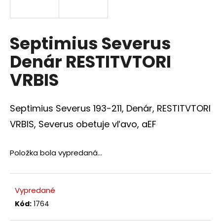
á
j
s
Septimius Severus
ť
Denár RESTITVTORI
?
VRBIS
Septimius Severus 193-211, Denár, RESTITVTORI
HĽADAŤ
VRBIS, Severus obetuje vľavo, aEF
Položka bola vypredaná…
O
d
p
Vypredané
o
r
Kód:
1764
ú