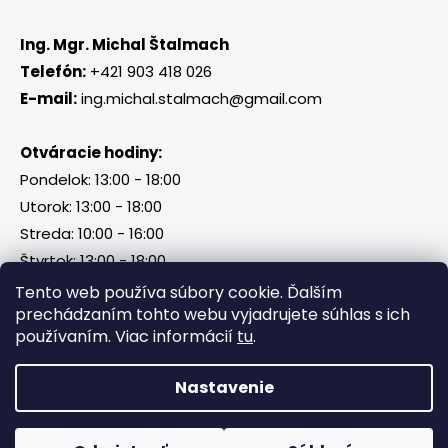
Ing. Mgr. Michal Štalmach
Telefón:
+421 903 418 026
E-mail:
ing.michal.stalmach@gmail.com
Otváracie hodiny:
Pondelok: 13:00 - 18:00
Utorok: 13:00 - 18:00
Streda: 10:00 - 16:00
Štvrtok: 13:00 - 18:00
Piatok, sobota, nedeľa: zatvorené
Tento web používa súbory cookie. Ďalším
prechádzaním tohto webu vyjadrujete súhlas s ich
používaním. Viac informácií
tu
.
Vytvoril Shoptet
Nastavenie
Copyright 2026
Tri Kamene & Štalmach s. r. o.
.