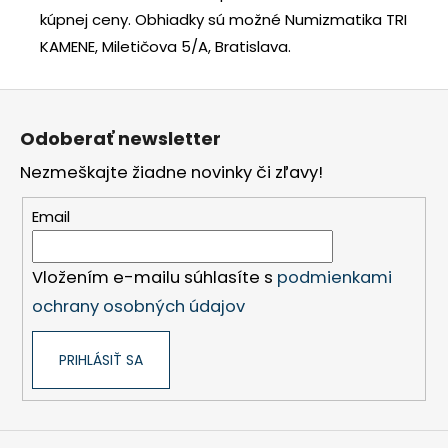
kúpnej ceny.
Obhiadky sú možné Numizmatika TRI
KAMENE, Miletičova 5/A, Bratislava.
Z
á
Odoberať newsletter
p
Nezmeškajte žiadne novinky či zľavy!
ä
t
Email
i
e
Vložením e-mailu súhlasíte s
podmienkami
ochrany osobných údajov
PRIHLÁSIŤ SA