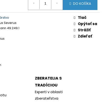
DO KOŠÍKA
Tlač
árstvo
us Severus
Opýtať sa
nn 49.249.1
Strážiť
Zdieľať
ius
m
ZBERATELIA S
TRADÍCIOU
Experti v oblasti
notu
zberateľstva