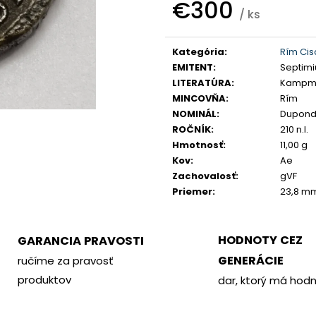
PHILOMETOR, SALAMIS
KREMNICA
€300
/ ks
€350
€400
Jednotková
cena:
Kategória
:
Rím Cis
EMITENT
:
Septimi
LITERATÚRA
:
Kampma
MINCOVŇA
:
Rím
NOMINÁL
:
Dupond
ROČNÍK
:
210 n.l.
Hmotnosť
:
11,00 g
Kov
:
Ae
Zachovalosť
:
gVF
Priemer
:
23,8 m
HODNOTY CEZ
GARANCIA PRAVOSTI
GENERÁCIE
ručíme za pravosť
produktov
dar, ktorý má hod