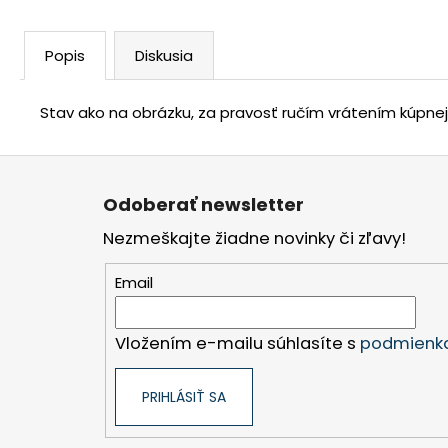
Popis
Diskusia
Stav ako na obrázku, za pravosť ručím vrátením kúpne
Z
á
Odoberať newsletter
p
Nezmeškajte žiadne novinky či zľavy!
ä
t
Email
i
e
Vložením e-mailu súhlasíte s
podmienka
PRIHLÁSIŤ SA