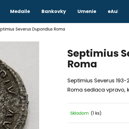
Medaile
Bankovky
Umenie
eAukcie
ptimius Severus Dupondius Roma
Čo potrebujete nájsť?
Septimius 
HĽADAŤ
Roma
Odporúčame
Septimius Severus 193-211
Roma sediaca vpravo, k
Skladom
(1 ks)
TETRADRACHMA PTOLEMAIOS VI.
JOZEF II. 3 GRA