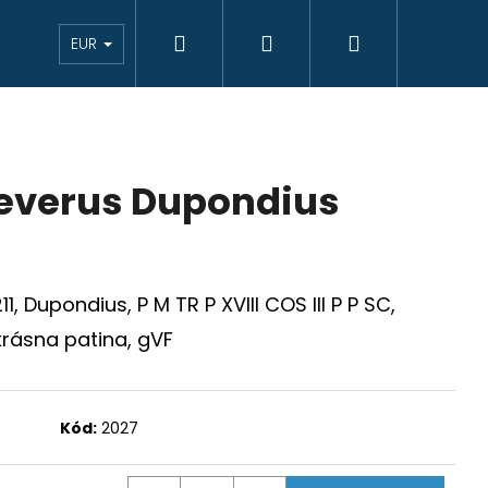
Hľadať
Prihlásenie
Nákupný
eAukcie bankovky
VÝKUP
Novinky
K
EUR
košík
Severus Dupondius
, Dupondius, P M TR P XVIII COS III P P SC,
rásna patina, gVF
Kód:
2027
JCIAR 1769 B EVM-D