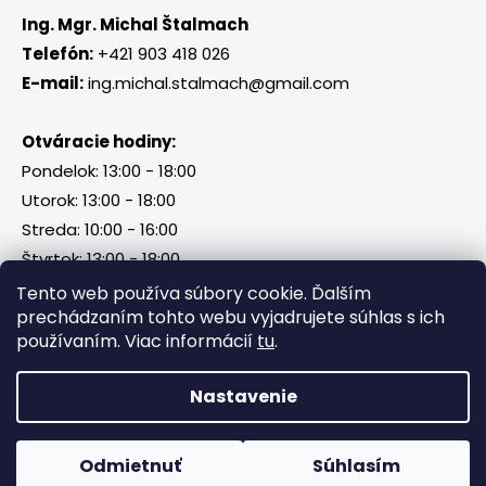
Ing. Mgr. Michal Štalmach
Telefón:
+421 903 418 026
E-mail:
ing.michal.stalmach@gmail.com
Otváracie hodiny:
Pondelok: 13:00 - 18:00
Utorok: 13:00 - 18:00
Streda: 10:00 - 16:00
Štvrtok: 13:00 - 18:00
Piatok, sobota, nedeľa: zatvorené
Tento web používa súbory cookie. Ďalším
prechádzaním tohto webu vyjadrujete súhlas s ich
používaním. Viac informácií
tu
.
Vytvoril Shoptet
Nastavenie
Copyright 2026
Tri Kamene & Štalmach s. r. o.
.
Všetky práva vyhradené.
Odmietnuť
Súhlasím
Facebook
Messenger
What
P