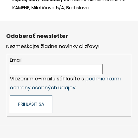
KAMENE, Miletičova 5/A, Bratislava.
Z
á
Odoberať newsletter
p
Nezmeškajte žiadne novinky či zľavy!
ä
t
Email
i
e
Vložením e-mailu súhlasíte s
podmienkami
ochrany osobných údajov
PRIHLÁSIŤ SA