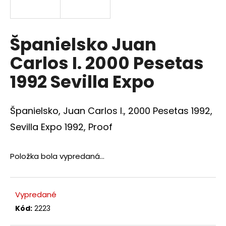
á
j
s
Španielsko Juan
ť
Carlos I. 2000 Pesetas
?
1992 Sevilla Expo
Španielsko, Juan Carlos I., 2000 Pesetas 1992,
HĽADAŤ
Sevilla Expo 1992, Proof
Položka bola vypredaná…
O
d
p
Vypredané
o
r
Kód:
2223
ú