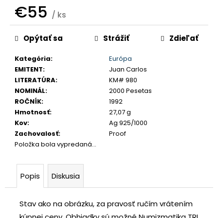
č
€55
/ ks
a
m
Jednotková
e
Opýtať sa
Strážiť
Zdieľať
cena:
Kategória
:
Európa
JOZEF
EMITENT
:
Juan Carlos
II.
LITERATÚRA
:
KM# 980
3
GRAJCIAR
NOMINÁL
:
2000 Pesetas
1769
ROČNÍK
:
1992
B
Hmotnosť
:
27,07 g
EVM-
Kov
:
Ag 925/1000
D
KREMNICA
Zachovalosť
:
Proof
Položka bola vypredaná…
€400
Popis
Diskusia
Stav ako na obrázku, za pravosť ručím vrátením
kúpnej ceny.
Obhiadky sú možné Numizmatika TRI