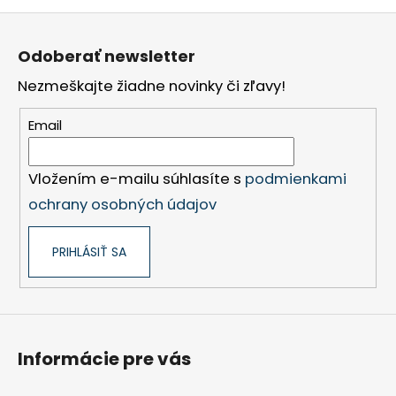
Z
á
Odoberať newsletter
p
Nezmeškajte žiadne novinky či zľavy!
ä
t
Email
i
e
Vložením e-mailu súhlasíte s
podmienkami
ochrany osobných údajov
PRIHLÁSIŤ SA
Informácie pre vás