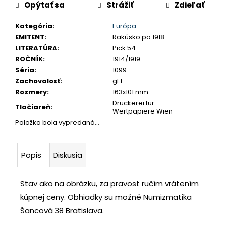
č
Opýtať sa
Strážiť
Zdieľať
cena:
a
Kategória
:
Európa
m
EMITENT
:
Rakúsko po 1918
e
LITERATÚRA
:
Pick 54
ROČNÍK
:
1914/1919
LEOPOLD
Séria
:
1099
I.
Zachovalosť
:
gEF
3
Rozmery
:
163x101 mm
GRAJCIAR
1706
Druckerei für
Tlačiareň
:
IP
Wertpapiere Wien
SANKT
Položka bola vypredaná…
VEIT
€80
Popis
Diskusia
Stav ako na obrázku, za pravosť ručím vrátením
kúpnej ceny.
Obhiadky su možné Numizmatika
Šancová 38 Bratislava.