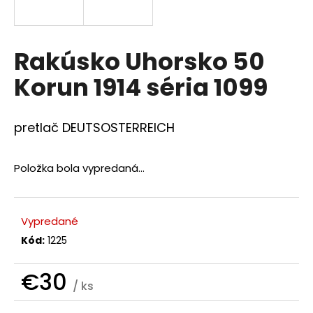
á
j
s
Rakúsko Uhorsko 50
ť
Korun 1914 séria 1099
?
pretlač DEUTSOSTERREICH
Položka bola vypredaná…
HĽADAŤ
Vypredané
O
Kód:
1225
d
p
o
€30
/ ks
r
Jednotková
ú