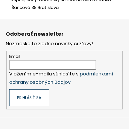
Šancová 38 Bratislava.
Z
á
Odoberať newsletter
p
Nezmeškajte žiadne novinky či zľavy!
ä
t
Email
i
e
Vložením e-mailu súhlasíte s
podmienkami
ochrany osobných údajov
PRIHLÁSIŤ SA