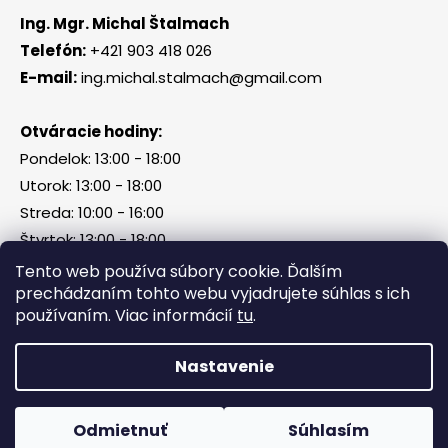
Ing. Mgr. Michal Štalmach
Telefón:
+421 903 418 026
E-mail:
ing.michal.stalmach@gmail.com
Otváracie hodiny:
Pondelok: 13:00 - 18:00
Utorok: 13:00 - 18:00
Streda: 10:00 - 16:00
Štvrtok: 13:00 - 18:00
Piatok, sobota, nedeľa: zatvorené
Tento web používa súbory cookie. Ďalším
prechádzaním tohto webu vyjadrujete súhlas s ich
používaním. Viac informácií
tu
.
Vytvoril Shoptet
Nastavenie
Copyright 2026
Tri Kamene & Štalmach s. r. o.
.
Všetky práva vyhradené.
Odmietnuť
Súhlasím
Facebook
Messenger
What
P