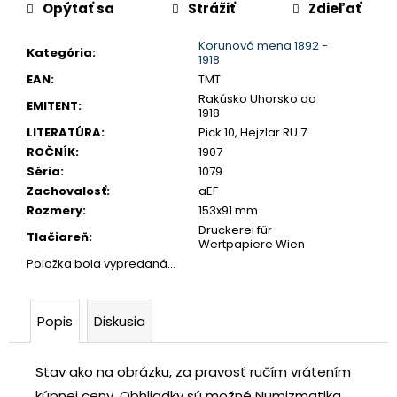
č
Opýtať sa
Strážiť
Zdieľať
cena:
a
Korunová mena 1892 -
m
Kategória
:
1918
e
EAN
:
TMT
Rakúsko Uhorsko do
EMITENT
:
1918
JOZEF
LITERATÚRA
:
Pick 10, Hejzlar RU 7
II.
3
ROČNÍK
:
1907
GRAJCIAR
Séria
:
1079
1769
Zachovalosť
:
aEF
B
EVM-
Rozmery
:
153x91 mm
D
Druckerei für
Tlačiareň
:
KREMNICA
Wertpapiere Wien
Položka bola vypredaná…
€400
Popis
Diskusia
Stav ako na obrázku, za pravosť ručím vrátením
kúpnej ceny.
Obhliadky sú možné Numizmatika