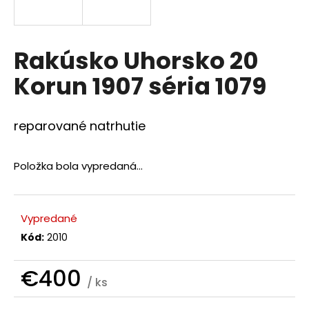
á
j
s
Rakúsko Uhorsko 20
ť
Korun 1907 séria 1079
?
reparované natrhutie
Položka bola vypredaná…
HĽADAŤ
Vypredané
O
Kód:
2010
d
p
o
€400
/ ks
r
Jednotková
ú