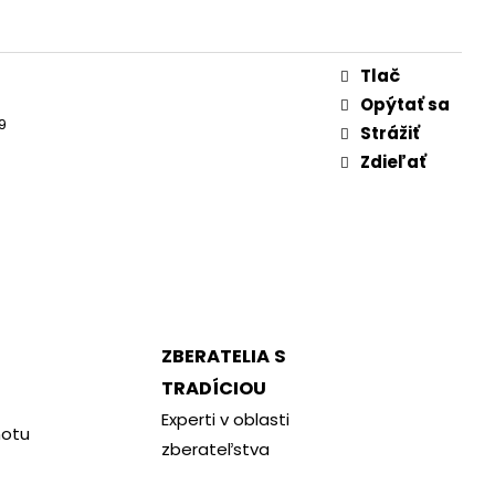
Tlač
Opýtať sa
39
Strážiť
Zdieľať
a
ZBERATELIA S
TRADÍCIOU
Experti v oblasti
notu
zberateľstva