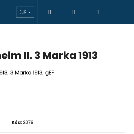
Hľadať
Prihlásenie
Nákupný
eAukcie bankovky
VÝKUP
Novinky
K
EUR
košík
elm II. 3 Marka 1913
918, 3 Marka 1913, gEF
Kód:
2079
JCIAR 1769 B EVM-D