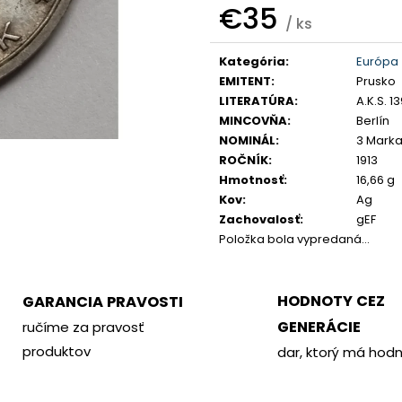
PHILOMETOR, SALAMIS
KREMNICA
€35
/ ks
€350
€400
Jednotková
Kategória
:
Európa
cena:
EMITENT
:
Prusko
LITERATÚRA
:
A.K.S. 1
MINCOVŇA
:
Berlín
NOMINÁL
:
3 Mark
ROČNÍK
:
1913
Hmotnosť
:
16,66 g
Kov
:
Ag
Zachovalosť
:
gEF
Položka bola vypredaná…
HODNOTY CEZ
GARANCIA PRAVOSTI
GENERÁCIE
ručíme za pravosť
produktov
dar, ktorý má hod