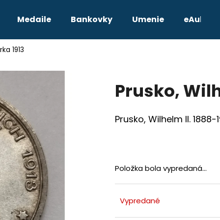
Medaile
Bankovky
Umenie
eAukcie
rka 1913
Čo potrebujete nájsť?
Prusko, Wilh
HĽADAŤ
Prusko, Wilhelm II. 1888-1
Odporúčame
Položka bola vypredaná…
Vypredané
TETRADRACHMA PTOLEMAIOS VI.
JOZEF II. 3 GRA