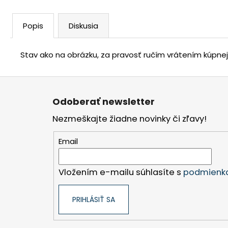
Popis
Diskusia
Stav ako na obrázku, za pravosť ručím vrátením kúpne
Z
á
Odoberať newsletter
p
Nezmeškajte žiadne novinky či zľavy!
ä
t
Email
i
e
Vložením e-mailu súhlasíte s
podmienka
PRIHLÁSIŤ SA