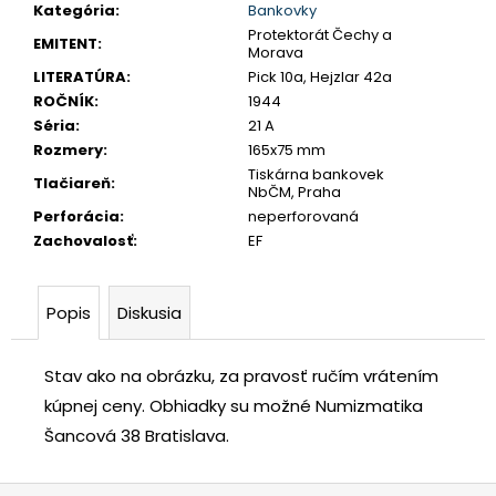
č
Kategória
:
Bankovky
a
Protektorát Čechy a
EMITENT
:
Morava
m
LITERATÚRA
:
Pick 10a, Hejzlar 42a
e
ROČNÍK
:
1944
Séria
:
21 A
TETRADRACHMA
Rozmery
:
165x75 mm
PTOLEMAIOS
Tiskárna bankovek
Tlačiareň
:
VI.
NbČM, Praha
PHILOMETOR,
Perforácia
:
neperforovaná
SALAMIS
Zachovalosť
:
EF
€350
Popis
Diskusia
Stav ako na obrázku, za pravosť ručím vrátením
kúpnej ceny.
Obhiadky su možné Numizmatika
Šancová 38 Bratislava.