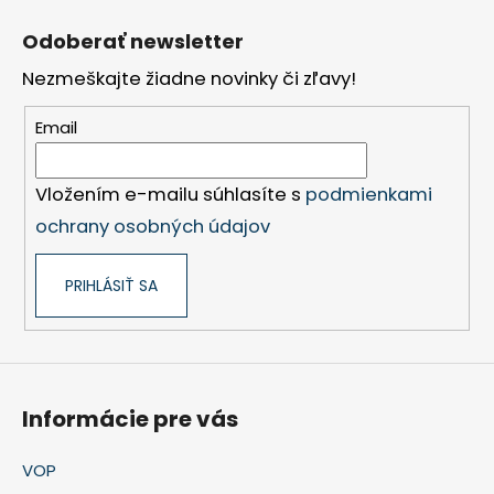
Z
á
Odoberať newsletter
p
Nezmeškajte žiadne novinky či zľavy!
ä
t
Email
i
e
Vložením e-mailu súhlasíte s
podmienkami
ochrany osobných údajov
PRIHLÁSIŤ SA
Informácie pre vás
VOP