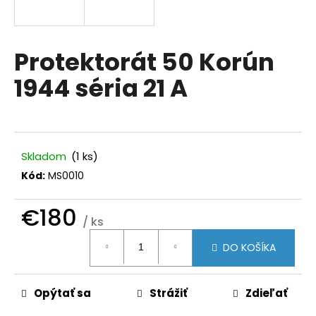
á
j
s
Protektorát 50 Korún
ť
1944 séria 21 A
?
Skladom
(1 ks)
HĽADAŤ
Kód:
MS0010
€180
/ ks
O
Jednotková
d
DO KOŠÍKA
cena:
p
o
r
Opýtať sa
Strážiť
Zdieľať
ú