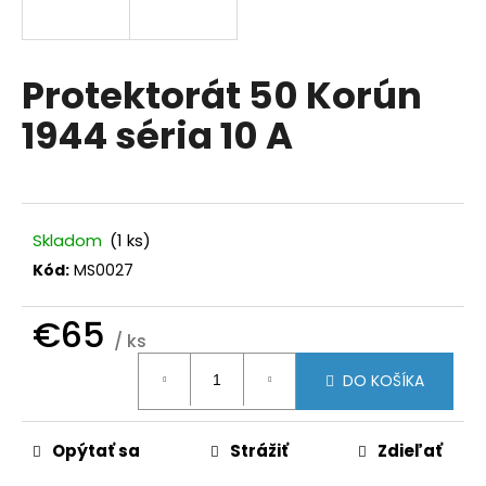
á
j
s
Protektorát 50 Korún
ť
1944 séria 10 A
?
Skladom
(1 ks)
HĽADAŤ
Kód:
MS0027
€65
/ ks
O
Jednotková
d
DO KOŠÍKA
cena:
p
o
r
Opýtať sa
Strážiť
Zdieľať
ú