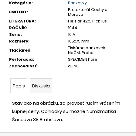
č
Kategória
:
Bankovky
a
Protektorát Čechy a
EMITENT
:
Morava
m
LITERATÚRA
:
Hejzlar 42a, Pick 10s
e
ROČNÍK
:
1944
Séria
:
10 A
USA
Rozmery
:
165x75 mm
DOLLAR
Tiskárna bankovek
Tlačiareň
:
1983
NbČM, Praha
S
Perforácia
:
SPECIMEN hore
€35
Zachovalosť
:
aUNC
Popis
Diskusia
Stav ako na obrázku, za pravosť ručím vrátením
kúpnej ceny.
Obhiadky su možné Numizmatika
Šancová 38 Bratislava.