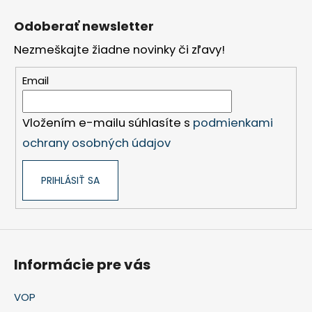
Z
á
Odoberať newsletter
p
Nezmeškajte žiadne novinky či zľavy!
ä
t
Email
i
e
Vložením e-mailu súhlasíte s
podmienkami
ochrany osobných údajov
PRIHLÁSIŤ SA
Informácie pre vás
VOP