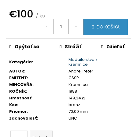
č
a
€100
/ ks
m
Jednotková
e
DO KOŠÍKA
cena:
JOZEF
Opýtať sa
Strážiť
Zdieľať
II.
3
GRAJCIAR
Medailérstvo z
Kategória
:
1769
Kremnice
B
AUTOR
:
Andrej Peter
EVM-
D
EMITENT
:
ČSSR
KREMNICA
MINCOVŇA
:
Kremnica
€400
ROČNÍK
:
1988
Hmotnosť
:
149,24 g
Kov
:
bronz
Priemer
:
70,00 mm
Zachovalosť
:
UNC