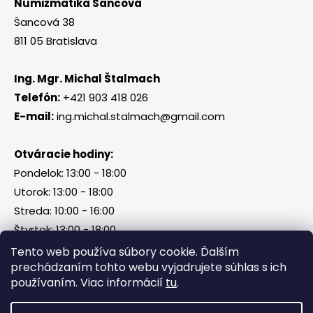
Numizmatika Šancová
Šancová 38
811 05 Bratislava
Ing. Mgr. Michal Štalmach
Telefón:
+421 903 418 026
E-mail:
ing.michal.stalmach@gmail.com
Otváracie hodiny:
Pondelok: 13:00 - 18:00
Utorok: 13:00 - 18:00
Streda: 10:00 - 16:00
Štvrtok: 13:00 - 18:00
Piatok, sobota, nedeľa: zatvorené
Tento web používa súbory cookie. Ďalším
prechádzaním tohto webu vyjadrujete súhlas s ich
používaním. Viac informácií
tu
.