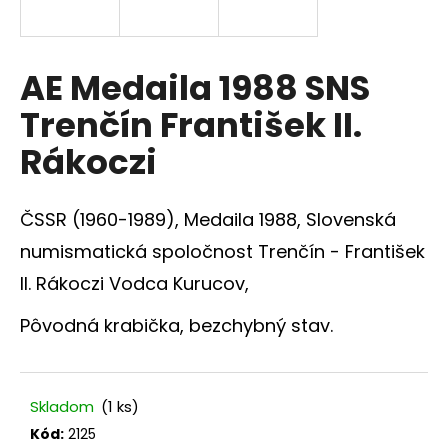
á
j
s
AE Medaila 1988 SNS
ť
Trenčín František II.
?
Rákoczi
ČSSR (1960-1989),
Medaila 1988, Slovenská
HĽADAŤ
numismatická spoločnost Trenčín - František
II. Rákoczi Vodca Kurucov,
Pôvodná krabička, bezchybný stav.
O
d
p
o
Skladom
(1 ks)
r
Kód:
2125
ú