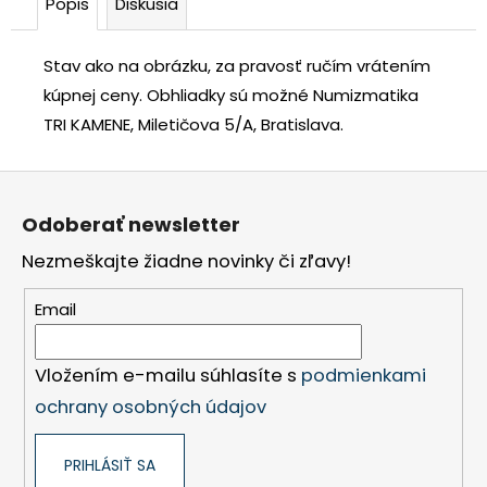
Popis
Diskusia
Stav ako na obrázku, za pravosť ručím vrátením
kúpnej ceny.
Obhliadky sú možné Numizmatika
TRI KAMENE, Miletičova 5/A, Bratislava.
Z
á
Odoberať newsletter
p
Nezmeškajte žiadne novinky či zľavy!
ä
t
Email
i
e
Vložením e-mailu súhlasíte s
podmienkami
ochrany osobných údajov
PRIHLÁSIŤ SA