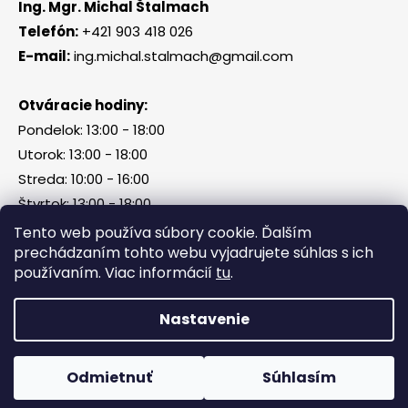
Ing. Mgr. Michal Štalmach
Telefón:
+421 903 418 026
E-mail:
ing.michal.stalmach@gmail.com
Otváracie hodiny:
Pondelok: 13:00 - 18:00
Utorok: 13:00 - 18:00
Streda: 10:00 - 16:00
Štvrtok: 13:00 - 18:00
Piatok, sobota, nedeľa: zatvorené
Tento web používa súbory cookie. Ďalším
prechádzaním tohto webu vyjadrujete súhlas s ich
používaním. Viac informácií
tu
.
Vytvoril Shoptet
Nastavenie
Copyright 2026
Tri Kamene & Štalmach s. r. o.
.
Všetky práva vyhradené.
Odmietnuť
Súhlasím
Facebook
Messenger
What
P