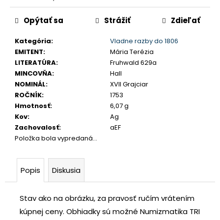
č
Jednotková
a
Opýtať sa
Strážiť
Zdieľať
cena:
m
e
Kategória
:
Vladne razby do 1806
EMITENT
:
Mária Terézia
LITERATÚRA
:
Fruhwald 629a
JOZEF
MINCOVŇA
:
Hall
II.
3
NOMINÁL
:
XVII Grajciar
GRAJCIAR
ROČNÍK
:
1753
1769
Hmotnosť
:
6,07 g
B
EVM-
Kov
:
Ag
D
Zachovalosť
:
aEF
KREMNICA
Položka bola vypredaná…
€400
Popis
Diskusia
Stav ako na obrázku, za pravosť ručím vrátením
kúpnej ceny.
Obhiadky sú možné Numizmatika TRI