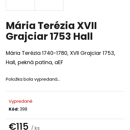
á
j
s
Mária Terézia XVII
ť
Grajciar 1753 Hall
?
Mária Terézia 1740-1780, XVII Grajciar 1753,
Hall, pekná patina, aEF
HĽADAŤ
Položka bola vypredaná…
O
d
Vypredané
p
Kód:
398
o
r
€115
ú
/ ks