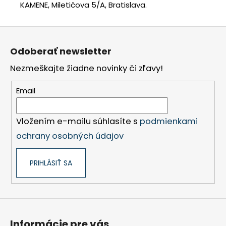
KAMENE, Miletičova 5/A, Bratislava.
Z
á
Odoberať newsletter
p
Nezmeškajte žiadne novinky či zľavy!
ä
t
Email
i
e
Vložením e-mailu súhlasíte s
podmienkami
ochrany osobných údajov
PRIHLÁSIŤ SA
Informácie pre vás