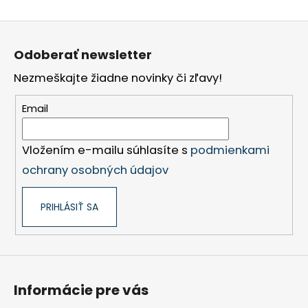
Z
á
Odoberať newsletter
p
Nezmeškajte žiadne novinky či zľavy!
ä
t
Email
i
e
Vložením e-mailu súhlasíte s
podmienkami
ochrany osobných údajov
PRIHLÁSIŤ SA
Informácie pre vás