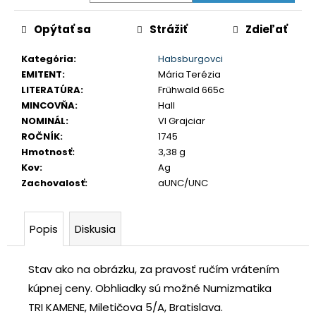
č
a
Opýtať sa
Strážiť
Zdieľať
m
e
Kategória
:
Habsburgovci
EMITENT
:
Mária Terézia
LITERATÚRA
:
Frühwald 665c
TETRADRACHMA
MINCOVŇA
:
Hall
PTOLEMAIOS
VI.
NOMINÁL
:
VI Grajciar
PHILOMETOR,
ROČNÍK
:
1745
SALAMIS
Hmotnosť
:
3,38 g
€350
Kov
:
Ag
Zachovalosť
:
aUNC/UNC
Popis
Diskusia
Stav ako na obrázku, za pravosť ručím vrátením
kúpnej ceny.
Obhliadky sú možné Numizmatika
TRI KAMENE, Miletičova 5/A, Bratislava.