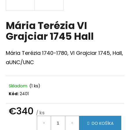
á
j
s
Mária Terézia VI
ť
Grajciar 1745 Hall
?
Mária Terézia 1740-1780, VI Grajciar 1745, Hall,
aUNC/UNC
HĽADAŤ
Skladom
(1 ks)
Kód:
2401
O
d
p
€340
/ ks
o
Jednotková
r
DO KOŠÍKA
ú
cena: