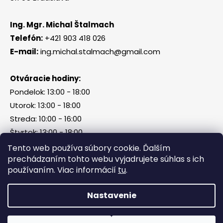
Ing. Mgr. Michal Štalmach
Telefón:
+421 903 418 026
E-mail:
ing.michal.stalmach@gmail.com
Otváracie hodiny:
Pondelok: 13:00 - 18:00
Utorok: 13:00 - 18:00
Streda: 10:00 - 16:00
Štvrtok: 13:00 - 18:00
Piatok, sobota, nedeľa: zatvorené
Tento web používa súbory cookie. Ďalším
prechádzaním tohto webu vyjadrujete súhlas s ich
používaním. Viac informácií
tu
.
Vytvoril Shoptet
Nastavenie
Copyright 2026
Tri Kamene & Štalmach s. r. o.
.