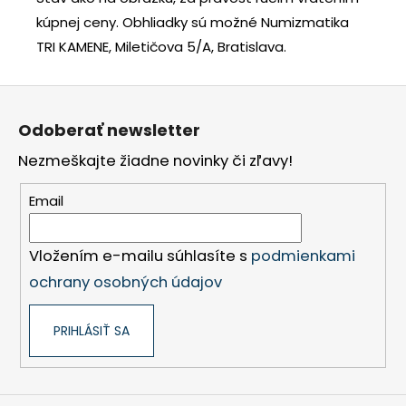
kúpnej ceny.
Obhliadky sú možné Numizmatika
TRI KAMENE, Miletičova 5/A, Bratislava.
Z
á
Odoberať newsletter
p
Nezmeškajte žiadne novinky či zľavy!
ä
t
Email
i
e
Vložením e-mailu súhlasíte s
podmienkami
ochrany osobných údajov
PRIHLÁSIŤ SA