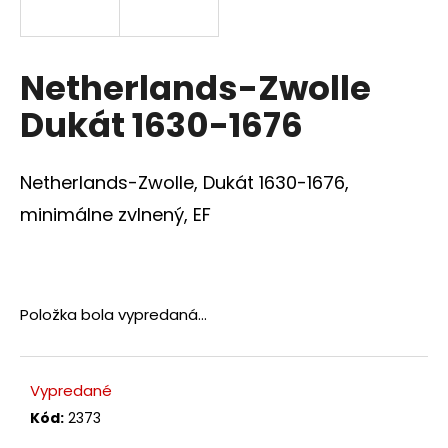
á
j
s
Netherlands-Zwolle
ť
Dukát 1630-1676
?
Netherlands-Zwolle, Dukát 1630-1676,
minimálne zvlnený, EF
HĽADAŤ
Položka bola vypredaná…
O
d
p
Vypredané
o
r
Kód:
2373
ú