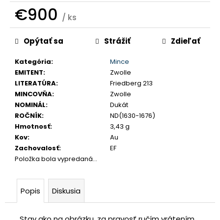
č
€900
a
/ ks
m
Jednotková
e
Opýtať sa
Strážiť
Zdieľať
cena:
Kategória
:
Mince
JOZEF
EMITENT
:
Zwolle
II.
3
LITERATÚRA
:
Friedberg 213
GRAJCIAR
MINCOVŇA
:
Zwolle
1769
NOMINÁL
:
Dukát
B
ROČNÍK
:
ND(1630-1676)
EVM-
D
Hmotnosť
:
3,43 g
KREMNICA
Kov
:
Au
€400
Zachovalosť
:
EF
Položka bola vypredaná…
Popis
Diskusia
Stav ako na obrázku, za pravosť ručím vrátením