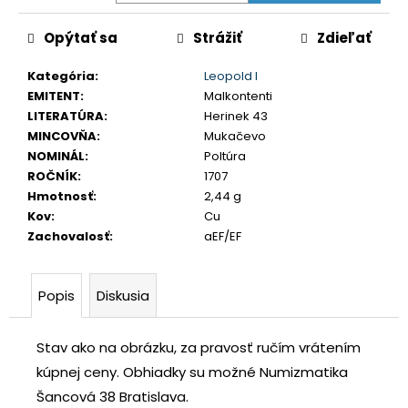
č
a
Opýtať sa
Strážiť
Zdieľať
m
e
Kategória
:
Leopold I
EMITENT
:
Malkontenti
LITERATÚRA
:
Herinek 43
USA
MINCOVŇA
:
Mukačevo
DOLLAR
1983
NOMINÁL
:
Poltúra
S
ROČNÍK
:
1707
€35
Hmotnosť
:
2,44 g
Kov
:
Cu
Zachovalosť
:
aEF/EF
Popis
Diskusia
Stav ako na obrázku, za pravosť ručím vrátením
kúpnej ceny.
Obhiadky su možné Numizmatika
Šancová 38 Bratislava.