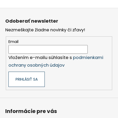
Z
á
Odoberať newsletter
p
Nezmeškajte žiadne novinky či zľavy!
ä
t
Email
i
e
Vložením e-mailu súhlasíte s
podmienkami
ochrany osobných údajov
PRIHLÁSIŤ SA
Informácie pre vás