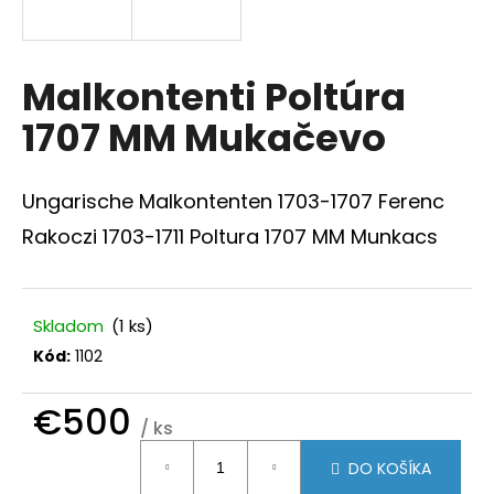
á
j
s
Malkontenti Poltúra
ť
1707 MM Mukačevo
?
Ungarische Malkontenten 1703-1707 Ferenc
Rakoczi 1703-1711 Poltura 1707 MM Munkacs
HĽADAŤ
Skladom
(1 ks)
Kód:
1102
O
d
p
€500
/ ks
o
Jednotková
r
DO KOŠÍKA
ú
cena: