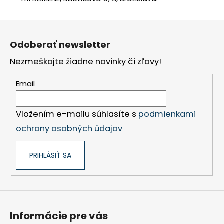
Z
á
Odoberať newsletter
p
Nezmeškajte žiadne novinky či zľavy!
ä
t
Email
i
e
Vložením e-mailu súhlasíte s
podmienkami
ochrany osobných údajov
PRIHLÁSIŤ SA
Informácie pre vás