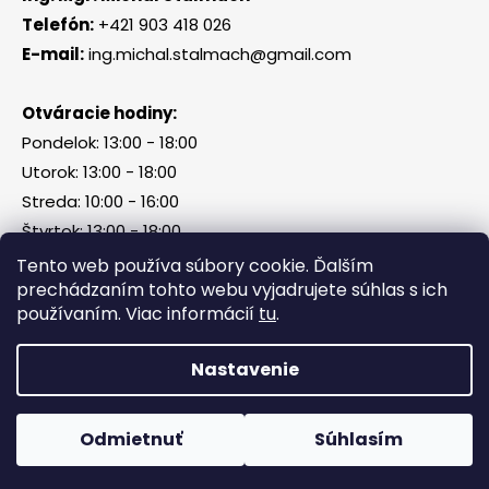
Telefón:
+421 903 418 026
E-mail:
ing.michal.stalmach@gmail.com
Otváracie hodiny:
Pondelok: 13:00 - 18:00
Utorok: 13:00 - 18:00
Streda: 10:00 - 16:00
Štvrtok: 13:00 - 18:00
Piatok, sobota, nedeľa: zatvorené
Tento web používa súbory cookie. Ďalším
prechádzaním tohto webu vyjadrujete súhlas s ich
používaním. Viac informácií
tu
.
Vytvoril Shoptet
Nastavenie
Copyright 2026
Tri Kamene & Štalmach s. r. o.
.
Všetky práva vyhradené.
Odmietnuť
Súhlasím
Facebook
Messenger
What
P