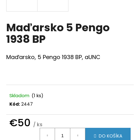
á
j
s
Maďarsko 5 Pengo
ť
1938 BP
?
Maďarsko, 5 Pengo 1938 BP, aUNC
HĽADAŤ
Skladom
(1 ks)
O
Kód:
2447
d
p
€50
o
/ ks
r
Jednotková
ú
DO KOŠÍKA