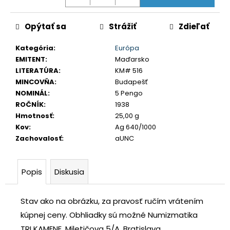
cena:
č
a
Opýtať sa
Strážiť
Zdieľať
m
e
Kategória
:
Európa
EMITENT
:
Maďarsko
TETRADRACHMA
LITERATÚRA
:
KM# 516
PTOLEMAIOS
MINCOVŇA
:
Budapešť
VI.
NOMINÁL
:
5 Pengo
PHILOMETOR,
SALAMIS
ROČNÍK
:
1938
Hmotnosť
:
25,00 g
€350
Kov
:
Ag 640/1000
Zachovalosť
:
aUNC
Popis
Diskusia
Stav ako na obrázku, za pravosť ručím vrátením
kúpnej ceny.
Obhliadky sú možné Numizmatika
TRI KAMENE, Miletičova 5/A, Bratislava.