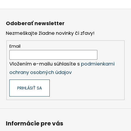
Z
á
Odoberať newsletter
p
Nezmeškajte žiadne novinky či zľavy!
ä
t
Email
i
e
Vložením e-mailu súhlasíte s
podmienkami
ochrany osobných údajov
PRIHLÁSIŤ SA
Informácie pre vás