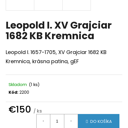
á
j
s
Leopold I. XV Grajciar
ť
1682 KB Kremnica
?
Leopold I. 1657-1705, XV Grajciar 1682 KB
Kremnica, krásna patina, gEF
HĽADAŤ
Skladom
(1 ks)
Kód:
2200
O
d
p
€150
/ ks
o
Jednotková
r
DO KOŠÍKA
ú
cena: