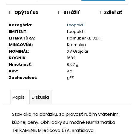
č
a
Opýtať sa
Strážiť
Zdieľať
m
e
Kategória
:
Leopold I
EMITENT
:
Leopold I.
LITERATÚRA
:
Hollhuber KB 82.1.1
JOZEF
MINCOVŇA
:
Kremnica
II.
3
NOMINÁL
:
XV Grajciar
GRAJCIAR
ROČNÍK
:
1682
1769
Hmotnosť
:
6,07 g
B
EVM-
Kov
:
Ag
D
Zachovalosť
:
gEF
KREMNICA
€400
Popis
Diskusia
Stav ako na obrázku, za pravosť ručím vrátením
kúpnej ceny.
Obhliadky sú možné Numizmatika
TRI KAMENE, Miletičova 5/A, Bratislava.