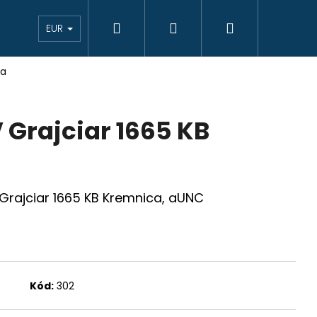
Hľadať
Prihlásenie
Nákupný
eAukcie bankovky
VÝKUP
Novinky
K
EUR
ca
košík
V Grajciar 1665 KB
V Grajciar 1665 KB Kremnica, aUNC
Kód:
302
JCIAR 1769 B EVM-D