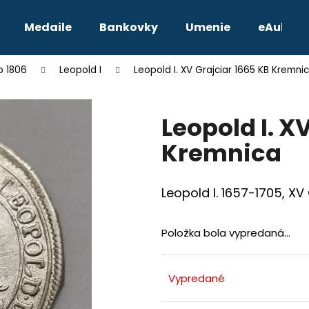
Medaile
Bankovky
Umenie
eAukcie
o 1806
Leopold I
Leopold I. XV Grajciar 1665 KB Kremni
Čo potrebujete nájsť?
Leopold I. X
HĽADAŤ
Kremnica
Odporúčame
Leopold I. 1657-1705, X
Položka bola vypredaná…
Vypredané
TETRADRACHMA PTOLEMAIOS VI.
JOZEF II. 3 GRA