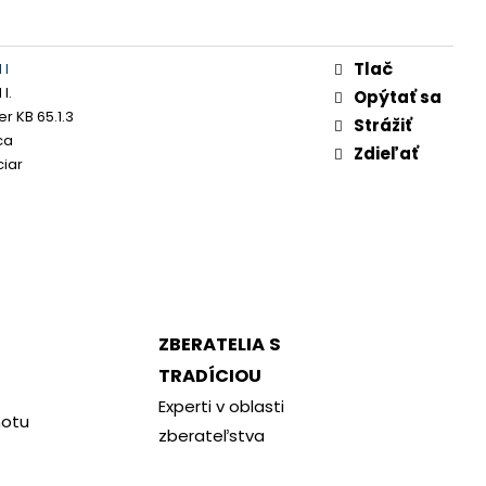
Tlač
 I
I.
Opýtať sa
r KB 65.1.3
Strážiť
ca
Zdieľať
ciar
ZBERATELIA S
TRADÍCIOU
Experti v oblasti
notu
zberateľstva