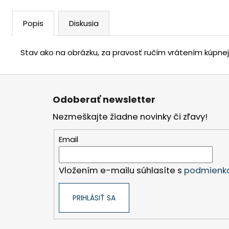
Popis
Diskusia
Stav ako na obrázku, za pravosť ručím vrátením kúpne
Z
á
Odoberať newsletter
p
Nezmeškajte žiadne novinky či zľavy!
ä
t
Email
i
e
Vložením e-mailu súhlasíte s
podmienka
PRIHLÁSIŤ SA