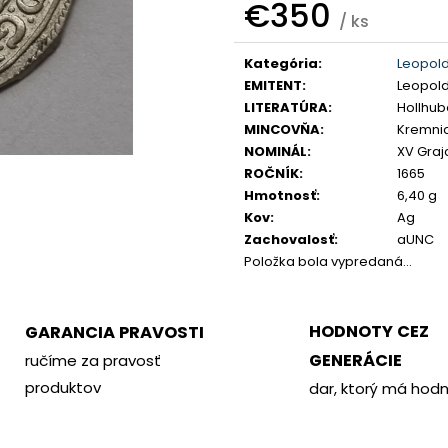
PHILOMETOR, SALAMIS
KREMNICA
€350
/ ks
€350
€400
Jednotková
Kategória
:
Leopold
cena:
EMITENT
:
Leopold 
LITERATÚRA
:
Hollhube
MINCOVŇA
:
Kremni
NOMINÁL
:
XV Graj
ROČNÍK
:
1665
Hmotnosť
:
6,40 g
Kov
:
Ag
Zachovalosť
:
aUNC
Položka bola vypredaná…
HODNOTY CEZ
GARANCIA PRAVOSTI
GENERÁCIE
ručíme za pravosť
produktov
dar, ktorý má hod