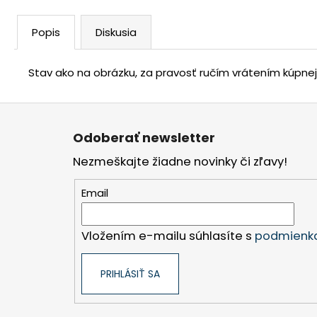
Popis
Diskusia
Stav ako na obrázku, za pravosť ručím vrátením kúpne
Z
á
Odoberať newsletter
p
Nezmeškajte žiadne novinky či zľavy!
ä
t
Email
i
e
Vložením e-mailu súhlasíte s
podmienka
PRIHLÁSIŤ SA