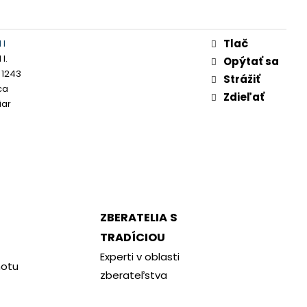
Tlač
 I
I.
Opýtať sa
 1243
Strážiť
ca
Zdieľať
iar
ZBERATELIA S
TRADÍCIOU
Experti v oblasti
notu
zberateľstva