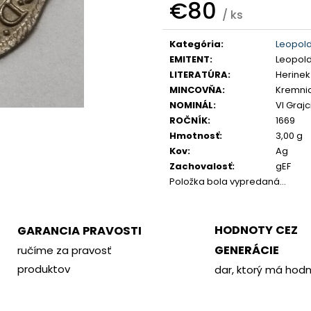
PHILOMETOR, SALAMIS
KREMNICA
€80
/ ks
€350
€400
Jednotková
Kategória
:
Leopold
cena:
EMITENT
:
Leopold 
LITERATÚRA
:
Herinek
MINCOVŇA
:
Kremni
NOMINÁL
:
VI Grajc
ROČNÍK
:
1669
Hmotnosť
:
3,00 g
Kov
:
Ag
Zachovalosť
:
gEF
Položka bola vypredaná…
HODNOTY CEZ
GARANCIA PRAVOSTI
GENERÁCIE
ručíme za pravosť
produktov
dar, ktorý má hod