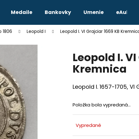
Medaile
Bankovky
Umenie
eAukcie
o 1806
Leopold I
Leopold I. VI Grajciar 1669 KB Kremnic
Čo potrebujete nájsť?
Leopold I. V
HĽADAŤ
Kremnica
Odporúčame
Leopold I. 1657-1705, VI
Položka bola vypredaná…
Vypredané
TETRADRACHMA PTOLEMAIOS VI.
JOZEF II. 3 GRA