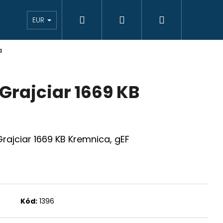
Hľadať
Prihlásenie
Nákupný
eAukcie bankovky
VÝKUP
Novinky
K
EUR
a
košík
I Grajciar 1669 KB
 Grajciar 1669 KB Kremnica, gEF
Kód:
1396
JCIAR 1769 B EVM-D