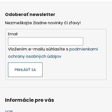
Z
á
Odoberať newsletter
p
Nezmeškajte žiadne novinky či zľavy!
ä
t
Email
i
e
Vložením e-mailu súhlasíte s
podmienkami
ochrany osobných údajov
PRIHLÁSIŤ SA
Informácie pre vás
VOP