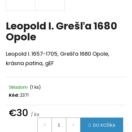
á
j
s
Leopold I. Grešľa 1680
ť
Opole
?
Leopold I. 1657-1705, Grešľa 1680 Opole,
krásna patina, gEF
HĽADAŤ
Skladom
(1 ks)
Kód:
2371
O
d
p
€30
/ ks
o
Jednotková
r
DO KOŠÍKA
ú
cena: