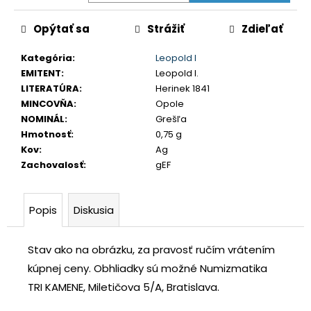
č
a
Opýtať sa
Strážiť
Zdieľať
m
e
Kategória
:
Leopold I
EMITENT
:
Leopold I.
LITERATÚRA
:
Herinek 1841
LEOPOLD
MINCOVŇA
:
Opole
I.
3
NOMINÁL
:
Grešľa
GRAJCIAR
Hmotnosť
:
0,75 g
1706
Kov
:
Ag
IP
SANKT
Zachovalosť
:
gEF
VEIT
€80
Popis
Diskusia
Stav ako na obrázku, za pravosť ručím vrátením
kúpnej ceny.
Obhliadky sú možné Numizmatika
TRI KAMENE, Miletičova 5/A, Bratislava.